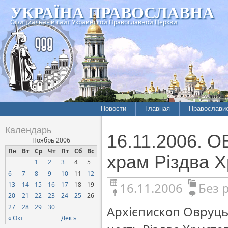
УКРАЇНА ПРАВОСЛАВНА
Официальный сайт Украинской Православной Церкви
Новости
Главная
Православи
Календарь
16.11.2006. 
Ноябрь 2006
Пн
Вт
Ср
Чт
Пт
Сб
Вс
храм Різдва Х
1
2
3
4
5
6
7
8
9
10
11
12
16.11.2006
Без 
13
14
15
16
17
18
19
20
21
22
23
24
25
26
27
28
29
30
Архієпископ Овруцьк
« Окт
Дек »