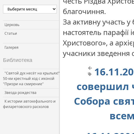
честь Різдва Христо
благочиння.
За активну участь у
Церковь
настоятель парафії 
Статьи
Христового», а архі
Галерея
учасники зведення 
Библиотека
16.11.2
"Святой дух несёт на крыльях!"
50-км крестный ход с иконой
совершил 
"Призри на смирение"
Звезда рождества
Собора свя
К истории автокефального и
филаретовского расколов
все