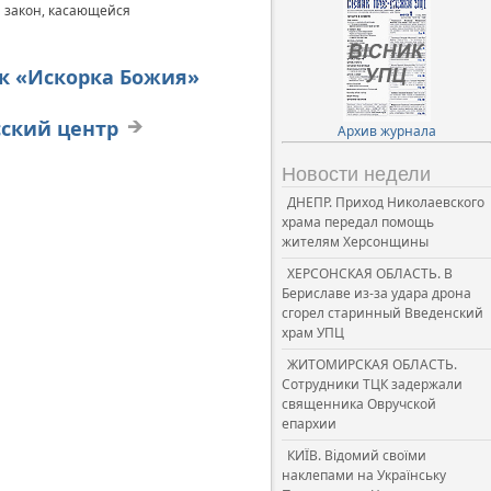
н закон, касающейся
ик «Искорка Божия»
сский центр
Архив журнала
Новости недели
ДНЕПР. Приход Николаевского
храма передал помощь
жителям Херсонщины
ХЕРСОНСКАЯ ОБЛАСТЬ. В
Бериславе из-за удара дрона
сгорел старинный Введенский
храм УПЦ
ЖИТОМИРСКАЯ ОБЛАСТЬ.
Сотрудники ТЦК задержали
священника Овручской
епархии
КИЇВ. Відомий своїми
наклепами на Українську