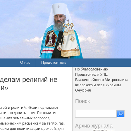
О нас
Предстоятель
По благословению
Предстоятеля УПЦ
 делам религий не
Блаженнейшего Митрополита
Киевского и всея Украины
ви»
Онуфрия
Поиск
стей и религий. «Если поднимают
ативно давить – нет. Госкомитет
решения земельных вопросов,
мерческим расценкам за тепло, газ,
Архив журнала
овали для политизации церквей, для