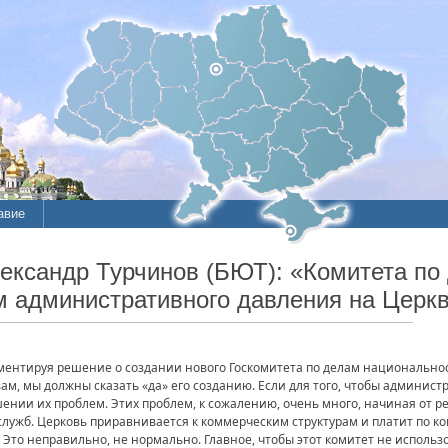
авие
ие
лександр Турчинов (БЮТ): «Комитета по
м административного давления на Церк
литы
мментируя решение о создании нового Госкомитета по делам национально
вам, мы должны сказать «да» его созданию. Если для того, чтобы администр
ении их проблем. Этих проблем, к сожалению, очень много, начиная от 
ужб. Церковь приравнивается к коммерческим структурам и платит по ком
 Это неправильно, не нормально. Главное, чтобы этот комитет не использ