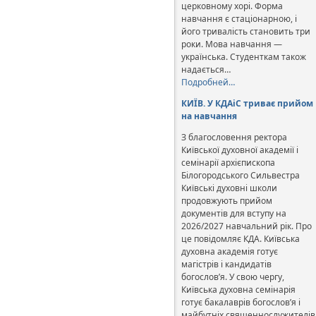
церковному хорі. Форма
навчання є стаціонарною, і
його тривалість становить три
роки. Мова навчання —
українська. Студенткам також
надається…
Подробней…
КИЇВ. У КДАіС триває прийом
на навчання
З благословення ректора
Київської духовної академії і
семінарії архієпископа
Білогородського Сильвестра
Київські духовні школи
продовжують прийом
документів для вступу на
2026/2027 навчальний рік. Про
це повідомляє КДА. Київська
духовна академія готує
магістрів і кандидатів
богослов’я. У свою чергу,
Київська духовна семінарія
готує бакалаврів богослов’я і
майбутніх священнослужителів