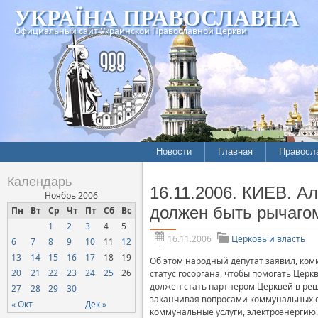
УКРАЇНА ПРАВОСЛАВНА
Официальный сайт Украинской Православной Церкви
Новости
Главная
Правосл
Летопись епархий
Богослов
Календарь
16.11.2006. КИЕВ. А
Межконфессиональные
История
Ноябрь 2006
отношения
должен быть рычаго
Пн
Вт
Ср
Чт
Пт
Сб
Вс
Митропо
1
2
3
4
5
Нарушения прав
Хроники
верующих
16.11.2006
Церковь и власть
6
7
8
9
10
11
12
13
14
15
16
17
18
19
Официальная хроника
Об этом народный депутат заявил, ко
20
21
22
23
24
25
26
статус госоргана, чтобы помогать Церк
Расколы, ереси, секты
должен стать партнером Церквей в реш
27
28
29
30
заканчивая вопросами коммунальных сл
СОЦИАЛЬНОЕ
« Окт
Дек »
коммунальные услуги, электроэнергию.
СЛУЖЕНИЕ