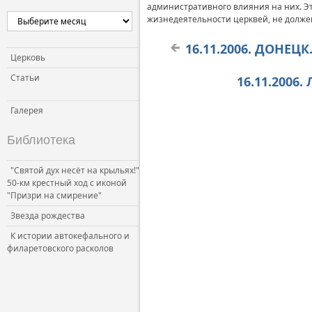
административного влияния на них. Эт
Церковь и власть
жизнедеятельности церквей, не должен
Церковь и общество
16.11.2006. ДОНЕЦ
Церковь и СМИ
Церковь
Статьи
16.11.2006
Галерея
Библиотека
"Святой дух несёт на крыльях!"
50-км крестный ход с иконой
"Призри на смирение"
Звезда рождества
К истории автокефального и
филаретовского расколов