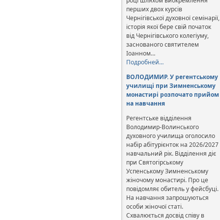
році шляхом виокремлення
перших двох курсів
Чернігівської духовної семінарії,
історія якої бере свій початок
від Чернігівського колегіуму,
заснованого святителем
Іоанном…
Подробней…
ВОЛОДИМИР. У регентському
училищі при Зимненському
монастирі розпочато прийом
на навчання
Регентське відділення
Володимир-Волинського
духовного училища оголосило
набір абітурієнток на 2026/2027
навчальний рік. Відділення діє
при Святогірському
Успенському Зимненському
жіночому монастирі. Про це
повідомляє обитель у фейсбуці.
На навчання запрошуються
особи жіночої статі.
Схвалюється досвід співу в