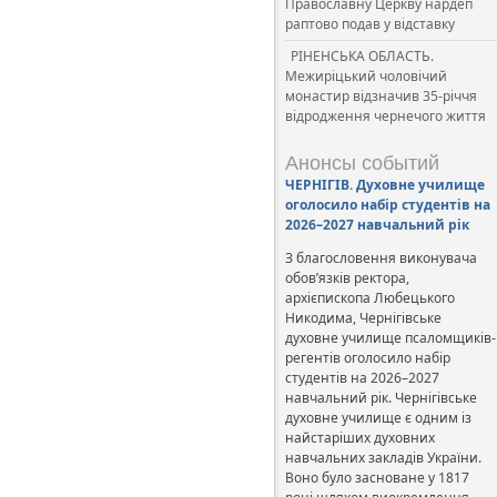
Православну Церкву нардеп
раптово подав у відставку
РІНЕНСЬКА ОБЛАСТЬ.
Межиріцький чоловічий
монастир відзначив 35-річчя
відродження чернечого життя
Анонсы событий
ЧЕРНІГІВ. Духовне училище
оголосило набір студентів на
2026–2027 навчальний рік
З благословення виконувача
обов’язків ректора,
архієпископа Любецького
Никодима, Чернігівське
духовне училище псаломщиків-
регентів оголосило набір
студентів на 2026–2027
навчальний рік. Чернігівське
духовне училище є одним із
найстаріших духовних
навчальних закладів України.
Воно було засноване у 1817