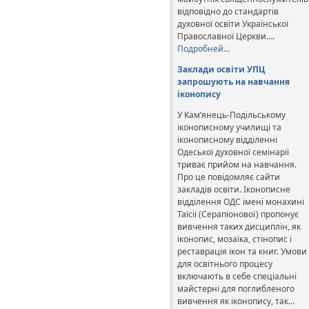
відповідно до стандартів
духовної освіти Української
Православної Церкви….
Подробней…
Заклади освіти УПЦ
запрошують на навчання
іконопису
У Кам’янець-Подільському
іконописному училищі та
іконописному відділенні
Одеської духовної семінарії
триває прийом на навчання.
Про це повідомляє сайти
закладів освіти. Іконописне
відділення ОДС імені монахині
Таїсії (Серапіонової) пропонує
вивчення таких дисциплін, як
іконопис, мозаїка, стінопис і
реставрація ікон та книг. Умови
для освітнього процесу
включають в себе спеціальні
майстерні для поглибленого
вивчення як іконопису, так…