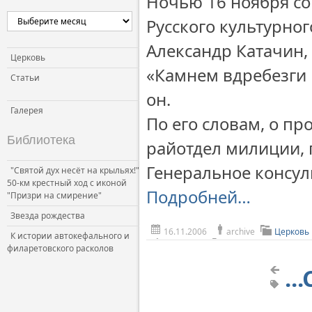
Ночью 16 ноября с
Церковь и власть
Русского культурно
Церковь и общество
Александр Катачин, 
Церковь и СМИ
Церковь
«Камнем вдребезги р
Статьи
он.
Галерея
По его словам, о п
Библиотека
райотдел милиции, г
Генеральное консул
"Святой дух несёт на крыльях!"
50-км крестный ход с иконой
Подробней…
"Призри на смирение"
Звезда рождества
16.11.2006
archive
Церковь
К истории автокефального и
филаретовского расколов
..