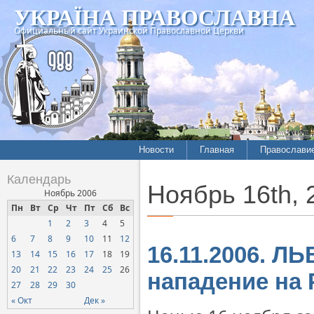
УКРАЇНА ПРАВОСЛАВНА
Официальный сайт Украинской Православной Церкви
Новости
Главная
Православи
Летопись епархий
Богословие
Календарь
Ноябрь 16th, 
Межконфессиональные
История
Ноябрь 2006
отношения
Пн
Вт
Ср
Чт
Пт
Сб
Вс
Митрополит
1
2
3
4
5
Нарушения прав
Хроники
верующих
6
7
8
9
10
11
12
16.11.2006. Л
13
14
15
16
17
18
19
Официальная хроника
20
21
22
23
24
25
26
нападение на 
Расколы, ереси, секты
27
28
29
30
СОЦИАЛЬНОЕ
« Окт
Дек »
СЛУЖЕНИЕ