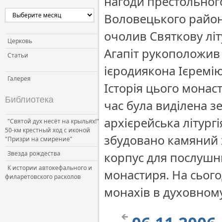
нагоди престольного
Церковь и власть
Воловецького район
Церковь и общество
очолив Святкову літу
Церковь и СМИ
Церковь
Агапіт рукоположив 
Статьи
ієродиякона Ієремію
Галерея
Історія цього монас
Библиотека
час була виділена з
архієрейська літургі
"Святой дух несёт на крыльях!"
50-км крестный ход с иконой
збудовано камяний х
"Призри на смирение"
Звезда рождества
корпус для послушни
К истории автокефального и
монастиря. На сього
филаретовского расколов
монахів в духовному