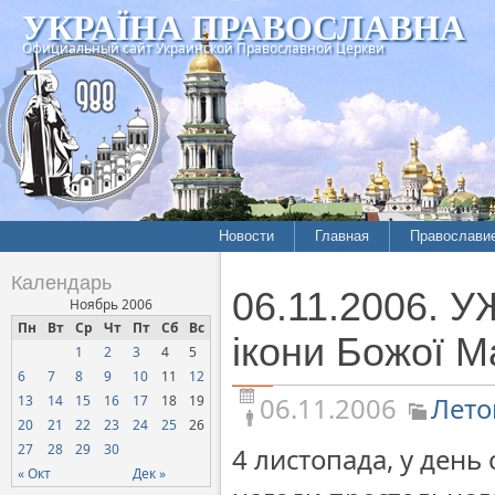
УКРАЇНА ПРАВОСЛАВНА
Официальный сайт Украинской Православной Церкви
Новости
Главная
Православи
Летопись епархий
Богословие
Календарь
06.11.2006. 
Межконфессиональные
История
Ноябрь 2006
отношения
Пн
Вт
Ср
Чт
Пт
Сб
Вс
Митрополит
ікони Божої М
1
2
3
4
5
Нарушения прав
Хроники
верующих
6
7
8
9
10
11
12
06.11.2006
Лето
13
14
15
16
17
18
19
Официальная хроника
20
21
22
23
24
25
26
Расколы, ереси, секты
27
28
29
30
4 листопада, у день 
СОЦИАЛЬНОЕ
« Окт
Дек »
СЛУЖЕНИЕ