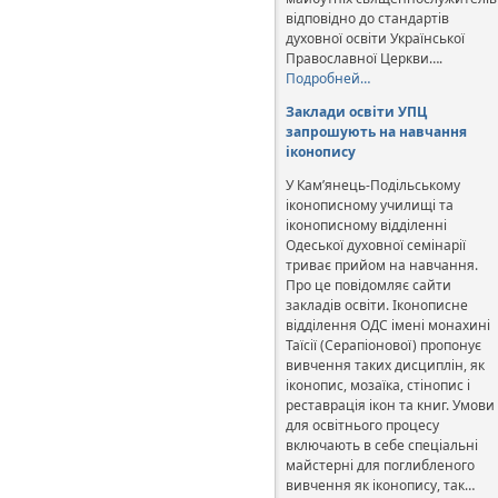
відповідно до стандартів
духовної освіти Української
Православної Церкви….
Подробней…
Заклади освіти УПЦ
запрошують на навчання
іконопису
У Кам’янець-Подільському
іконописному училищі та
іконописному відділенні
Одеської духовної семінарії
триває прийом на навчання.
Про це повідомляє сайти
закладів освіти. Іконописне
відділення ОДС імені монахині
Таїсії (Серапіонової) пропонує
вивчення таких дисциплін, як
іконопис, мозаїка, стінопис і
реставрація ікон та книг. Умови
для освітнього процесу
включають в себе спеціальні
майстерні для поглибленого
вивчення як іконопису, так…