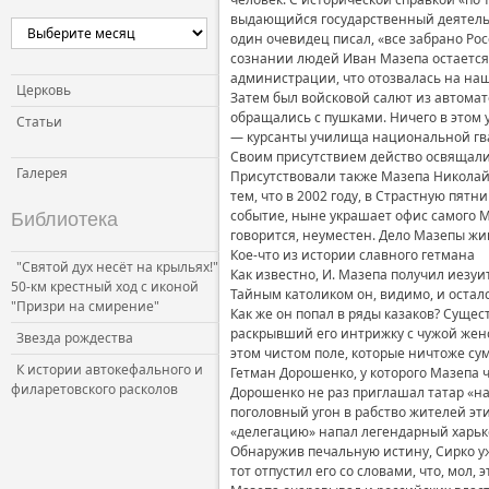
выдающийся государственный деятель, о
один очевидец писал, «все забрано Ро
сознании людей Иван Мазепа остается
администрации, что отозвалась на наш
Церковь
Затем был войсковой салют из автома
обращались с пушками. Ничего в этом у
Статьи
— курсанты училища национальной гв
Своим присутствием действо освящали
Галерея
Присутствовали также Мазепа Николай 
тем, что в 2002 году, в Страстную пят
событие, ныне украшает офис самого Ма
Библиотека
говорится, неуместен. Дело Мазепы жив
Кое-что из истории славного гетмана
"Святой дух несёт на крыльях!"
Как известно, И. Мазепа получил иезуи
50-км крестный ход с иконой
Тайным католиком он, видимо, и осталс
"Призри на смирение"
Как же он попал в ряды казаков? Сущес
раскрывший его интрижку с чужой жено
Звезда рождества
этом чистом поле, которые ничтоже су
К истории автокефального и
Гетман Дорошенко, у которого Мазепа ч
филаретовского расколов
Дорошенко не раз приглашал татар «на
поголовный угон в рабство жителей эти
«делегацию» напал легендарный харьков
Обнаружив печальную истину, Сирко уж
тот отпустил его со словами, что, мол,