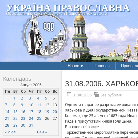
УКРАЇНА ПРАВОСЛАВНА
Официальный сайт Украинской Православной Церкви
Новости
Главная
Правосл
Календарь
31.08.2006. ХАРЬКО
Август 2006
Пн
Вт
Ср
Чт
Пт
Сб
Вс
31.08.2006
Без рубрики
1
2
3
4
5
6
Одним из заранее разрекламированны
7
8
9
10
11
12
13
Харькова и Дня Государственной Незав
14
15
16
17
18
19
20
Коломак, где 25 августа 1687 года Ив
21
22
23
24
25
26
27
Раде в присутствии князя Голицына.
28
29
30
31
Высокое собрание
« Июл
Сен »
Торжественное мероприятие перенесли 
человек. С исторической справкой «по