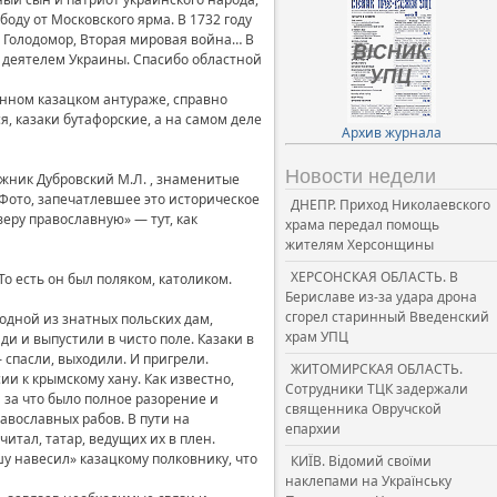
оду от Московского ярма. В 1732 году
. Голодомор, Вторая мировая война… В
 деятелем Украины. Спасибо областной
онном казацком антураже, справно
я, казаки бутафорские, а на самом деле
Архив журнала
Новости недели
ижник Дубровский М.Л. , знаменитые
. Фото, запечатлевшее это историческое
ДНЕПР. Приход Николаевского
веру православную» — тут, как
храма передал помощь
жителям Херсонщины
ХЕРСОНСКАЯ ОБЛАСТЬ. В
о есть он был поляком, католиком.
Бериславе из-за удара дрона
сгорел старинный Введенский
 одной из знатных польских дам,
храм УПЦ
и и выпустили в чисто поле. Казаки в
 спасли, выходили. И пригрели.
ЖИТОМИРСКАЯ ОБЛАСТЬ.
и к крымскому хану. Как известно,
Сотрудники ТЦК задержали
 за что было полное разорение и
священника Овручской
равославных рабов. В пути на
епархии
итал, татар, ведущих их в плен.
у навесил» казацкому полковнику, что
КИЇВ. Відомий своїми
наклепами на Українську