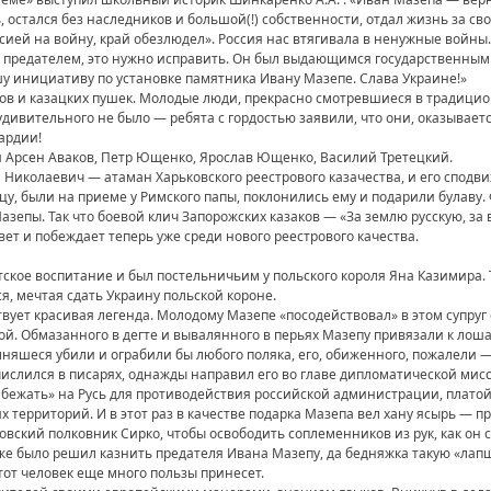
стался без наследников и большой(!) собственности, отдал жизнь за своб
ссией на войну, край обезлюдел». Россия нас втягивала в ненужные войны
 предателем, это нужно исправить. Он был выдающимся государственным
у инициативу по установке памятника Ивану Мазепе. Слава Украине!»
тов и казацких пушек. Молодые люди, прекрасно смотревшиеся в традици
дивительного не было — ребята с гордостью заявили, что они, оказываетс
ардии!
 Арсен Аваков, Петр Ющенко, Ярослав Ющенко, Василий Третецкий.
Николаевич — атаман Харьковского реестрового казачества, и его сподв
ницу, были на приеме у Римского папы, поклонились ему и подарили булаву
зепы. Так что боевой клич Запорожских казаков — «За землю русскую, за 
ет и побеждает теперь уже среди нового реестрового качества.
тское воспитание и был постельничьим у польского короля Яна Казимира. Т
я, мечтая сдать Украину польской короне.
твует красивая легенда. Молодому Мазепе «посодействовал» в этом супруг
й. Обмазанного в дегте и вывалянного в перьях Мазепу привязали к лошад
мняшеся убили и ограбили бы любого поляка, его, обиженного, пожалели —
ислился в писарях, однажды направил его во главе дипломатической мисси
бежать» на Русь для противодействия российской администрации, платой
х территорий. И в этот раз в качестве подарка Мазепа вел хану ясырь — п
ский полковник Сирко, чтобы освободить соплеменников из рук, как он сч
е было решил казнить предателя Ивана Мазепу, да бедняжка такую «лапш
 этот человек еще много пользы принесет.