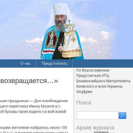
О нас
Предстоятель
По благословению
Предстоятеля УПЦ
а возвращается…»
Блаженнейшего Митрополита
Киевского и всея Украины
Онуфрия
дших праздниках — Дня освобождения
Поиск
щего памятника Ивану Мазепе в с.
кой булавы происходило на войсковой
Архив журнала
стными жителями набралось около 100
ный сын и патриот украинского народа,