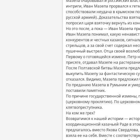
Мазепа очаровывал и российских влас
интриги, Иван Мазепа прорвался к гетм
способствовали неудача в крымском по
русской армией). Доказательства взятк
попросил царя взяточку вернуть из ко
Но это после, а пока — Иван Мазепа пр
Иван Мазепа понимал, какую ненавист
конкурентов и честных казаков, сигна
стрельцов, а за свой счет содержал не
пушечный выстрел. Отца своей возлюбл
Первому о готовящейся измене. Петр не
присяге, отдавал Мазепе на растерзани
После Полтавской битвы Мазепа предл
выкупить Мазепу за фантастическую сум
отказался. Видимо, Мазепа предложил
По преданию Мазепа в Румынии и умер. 
поставили памятник.
По причине государственной измены, 
(церковному проклятию). По церковно
клятвопреступника.
На ком же грех?
Возвратимся к нашей истории — истори
координационной казачьей Раде в это
предлагалось вместо Якова Свердлова,
взяла ее на себя. Вместе с соответств