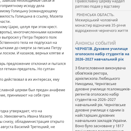
, завязав необходимые связи и
Православну Церкву нардеп
лагоприятному исходу дела
раптово подав у відставку
 самому Голицыну (командующему
РІНЕНСЬКА ОБЛАСТЬ.
емилость Голицына в ссылку, Мазепа
Межиріцький чоловічий
части.
монастир відзначив 35-річчя
ому Царю, целуя при этом крест.
відродження чернечого життя
Европы), многочисленными казнями
н выпросил у Петра Первого полк
бственного тела не подпускал на
Анонсы событий
ытками до смерти за письма Петру
ЧЕРНІГІВ. Духовне училище
 лоском. И казаков, верных клятве и
оголосило набір студентів на
2026–2027 навчальний рік
арь предложение отклонил и пытался
З благословення виконувача
ел гетман-предатель. Но султан
обов’язків ректора,
архієпископа Любецького
о действовал в их интересах, ему
Никодима, Чернігівське
духовне училище псаломщиків-
ославной церкви был предан анафеме
регентів оголосило набір
ме, принимают на себя грех
студентів на 2026–2027
навчальний рік. Чернігівське
духовне училище є одним із
одка утверждает, что на
найстаріших духовних
ко. Увековечить Ивана Мазепу
навчальних закладів України.
вы снизу, обладминистрация открыто
Воно було засноване у 1817
 августа Василий Третецкий, не