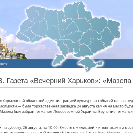
авие
В. Газета «Вечерний Харьков»: «Мазеп
х Харьковской областной администрацией культурных событий на проше
исимости — была торжественная закладка 24 августа камня на место буду
ан Мазепа был избран гетманом Левобережной Украины. Вручение гетманс
на субботу, 26 августа, на 10-00. Вместе с милицией, чиновниками и ме
 теме» выступил школьный историк Шинкаренко А.А. : «Иван Мазепа — вер