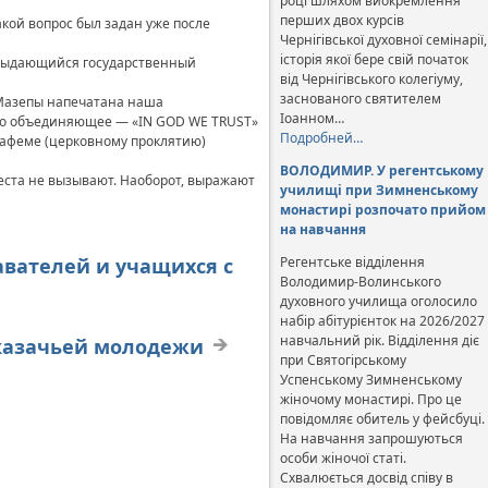
році шляхом виокремлення
перших двох курсів
кой вопрос был задан уже после
Чернігівської духовної семінарії,
історія якої бере свій початок
— выдающийся государственный
від Чернігівського колегіуму,
заснованого святителем
 Мазепы напечатана наша
Іоанном…
ьно объединяющее — «IN GOD WE TRUST»
Подробней…
нафеме (церковному проклятию)
ВОЛОДИМИР. У регентському
еста не вызывают. Наоборот, выражают
училищі при Зимненському
монастирі розпочато прийом
на навчання
авателей и учащихся с
Регентське відділення
Володимир-Волинського
духовного училища оголосило
набір абітурієнток на 2026/2027
навчальний рік. Відділення діє
 казачьей молодежи
при Святогірському
Успенському Зимненському
жіночому монастирі. Про це
повідомляє обитель у фейсбуці.
На навчання запрошуються
особи жіночої статі.
Схвалюється досвід співу в