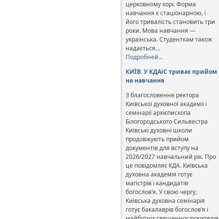
церковному хорі. Форма
навчання є стаціонарною, і
його тривалість становить три
роки. Мова навчання —
українська. Студенткам також
надається…
Подробней…
КИЇВ. У КДАіС триває прийом
на навчання
З благословення ректора
Київської духовної академії і
семінарії архієпископа
Білогородського Сильвестра
Київські духовні школи
продовжують прийом
документів для вступу на
2026/2027 навчальний рік. Про
це повідомляє КДА. Київська
духовна академія готує
магістрів і кандидатів
богослов’я. У свою чергу,
Київська духовна семінарія
готує бакалаврів богослов’я і
майбутніх священнослужителів