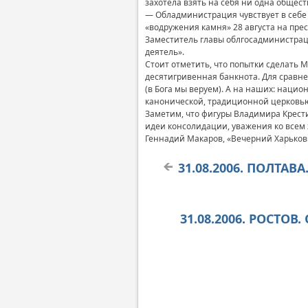
захотела взять на себя ни одна общес
— Обладминистрация чувствует в себе 
«водружения камня» 28 августа на пр
Заместитель главы облгосадминистрац
деятель».
Стоит отметить, что попытки сделать
десятигривенная банкнота. Для сравн
(в Бога мы веруем). А на наших: наци
канонической, традиционной церков
Заметим, что фигуры Владимира Крести
идеи консолидации, уважения ко всем
Геннадий Макаров, «Вечерний Харьков
31.08.2006. ПОЛТАВ
31.08.2006. РОСТО