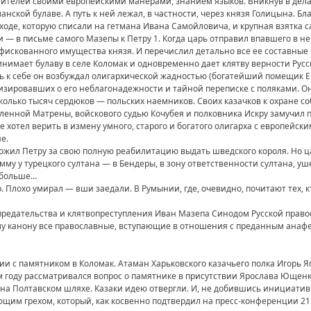
тителей своими европейскими манерами, знанием языков. Вникнув в дела
анской булаве. А путь к ней лежал, в частности, через князя Голицына. Б
ходе, которую списали на гетмана Ивана Самойловича, и крупная взятка
и — в письме самого Мазепы к Петру 1. Когда царь отправил впавшего в н
нфискованного имущества князя. И перечислил детально все ее составные 
инимает булаву в селе Коломак и одновременно дает клятву верности Русск
ь к себе он возбуждал олигархической жадностью (богатейший помещик 
лизировавших о его неблагонадежности и тайной переписке с поляками. О
сколько тысяч сердюков — польских наемников. Своих казачков к охране со
енной Матрены, войскового судью Кочубея и полковника Искру замучил п
 хотел верить в измену умного, старого и богатого олигарха с европейским
е.
ожил Петру за свою полную реабилитацию выдать шведского короля. Но ц
му у турецкого султана — в Бендеры, в зону ответственности султана, уш
 больше…
Плохо умирал — вши заедали. В Румынии, где, очевидно, почитают тех, кт
предательства и клятвопреступления Иван Мазепа Синодом Русской прав
му канону все православные, вступающие в отношения с преданным анафе
и с памятником в Коломак. Атаман Харьковского казачьего полка Игорь Яг
м году рассматривался вопрос о памятнике в присутствии Ярослава Ющен
 на Полтавском шляхе. Казаки идею отвергли. И, не добившись инициати
ующим грехом, который, как косвенно подтвердил на пресс-конференции 21