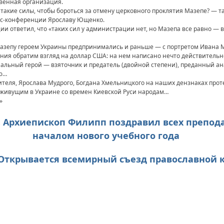
твенная организация.
такие силы, чтобы бороться за отмену церковного проклятия Мазепе? — та
есс-конференции Ярославу Ющенко.
ии ответил, что «таких сил у администрации нет, но Мазепа все равно 
 Мазепу героем Украины предпринимались и раньше — с портретом Ивана
ения обратим взгляд на доллар США: на нем написано нечто действител
ональный герой — взяточник и предатель (двойной степени), преданный а
ью…
теля, Ярослава Мудрого, Богдана Хмельницкого на наших дензнаках прот
 живущим в Украине со времен Киевской Руси народам…
»
А. Архиепископ Филипп поздравил всех препод
началом нового учебного года
В. Открывается всемирный съезд православной