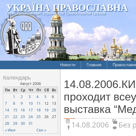
УКРАЇНА ПРАВОСЛАВНА
Официальный сайт Украинской Православной Церкви
Новости
Главная
Православи
Календарь
14.08.2006.К
Август 2006
Пн
Вт
Ср
Чт
Пт
Сб
Вс
проходит все
1
2
3
4
5
6
7
8
9
10
11
12
13
выставка “Ме
14
15
16
17
18
19
20
21
22
23
24
25
26
27
14.08.2006
Без 
28
29
30
31
« Июл
Сен »