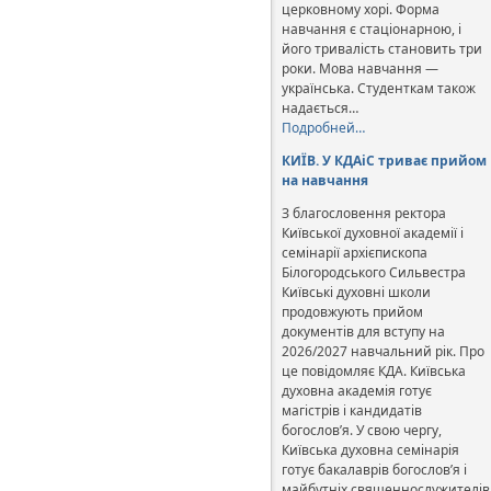
церковному хорі. Форма
навчання є стаціонарною, і
його тривалість становить три
роки. Мова навчання —
українська. Студенткам також
надається…
Подробней…
КИЇВ. У КДАіС триває прийом
на навчання
З благословення ректора
Київської духовної академії і
семінарії архієпископа
Білогородського Сильвестра
Київські духовні школи
продовжують прийом
документів для вступу на
2026/2027 навчальний рік. Про
це повідомляє КДА. Київська
духовна академія готує
магістрів і кандидатів
богослов’я. У свою чергу,
Київська духовна семінарія
готує бакалаврів богослов’я і
майбутніх священнослужителів