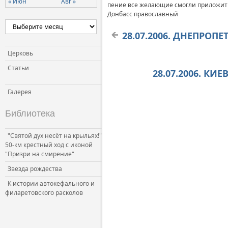
« Июн
Авг »
пение все желающие смогли приложить
Донбасс православный
28.07.2006. ДНЕПРОП
Церковь
Статьи
28.07.2006. КИ
Галерея
Библиотека
"Святой дух несёт на крыльях!"
50-км крестный ход с иконой
"Призри на смирение"
Звезда рождества
К истории автокефального и
филаретовского расколов