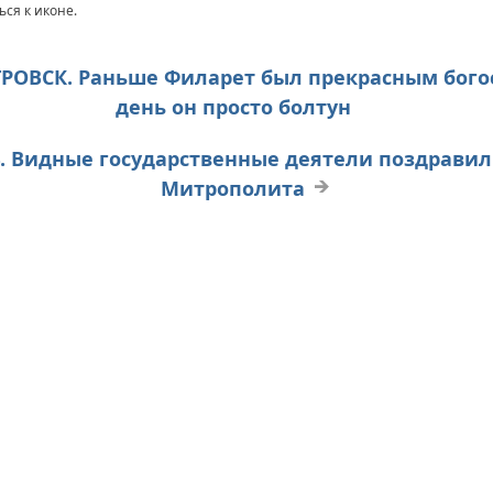
ся к иконе.
ЕТРОВСК. Раньше Филарет был прекрасным бог
день он просто болтун
ЕВ. Видные государственные деятели поздрав
Митрополита