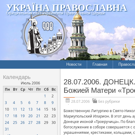
УКРАЇНА ПРАВОСЛАВНА
Официальный сайт Украинской Православной Церкви
Новости
Главная
Правосл
Календарь
28.07.2006. ДОНЕЦК
Июль 2006
Божией Матери «Тро
Пн
Вт
Ср
Чт
Пт
Сб
Вс
1
2
28.07.2006
Без рубрики
3
4
5
6
7
8
9
10
11
12
13
14
15
16
Божественную Литургию в Свято-Никол
17
18
19
20
21
22
23
Мариупольский Иларион. В этот день 
Донецке иконой «Троеручица». По благ
24
25
26
27
28
29
30
богослужение в соборе совершается с 
31
украшениями, крестиками, кольцами, 