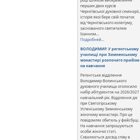
році шляхом виокремлення
перших двох курсів
Чернігівської духовної семінарії,
історія якої бере свій початок
від Чернігівського колегіуму,
заснованого святителем
Іоанном…
Подробней…
ВОЛОДИМИР. У регентському
училищі при Зимненському
монастирі розпочато прийом
на навчання
Регентське відділення
Володимир-Волинського
духовного училища оголосило
набір абітурієнток на 2026/2027
навчальний рік. Відділення діє
при Святогірському
Успенському Зимненському
жіночому монастирі. Про це
повідомляє обитель у фейсбуці.
На навчання запрошуються
особи жіночої статі.
Схвалюється досвід співу в