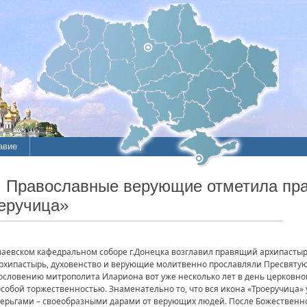
авие
. Православные верующие отметила пра
еручица»
аевском кафедральном соборе г.Донецка возглавил правящий архипасты
архипастырь, духовенство и верующие молитвенно прославляли Пресвятую
ословению митрополита Илариона вот уже несколько лет в день церковно
особой торжественностью. Знаменательно то, что вся икона «Троеручица
серьгами – своеобразными дарами от верующих людей. После Божественн