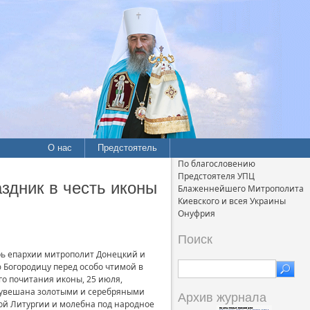
О нас
Предстоятель
По благословению
Предстоятеля УПЦ
здник в честь иконы
Блаженнейшего Митрополита
Киевского и всея Украины
Онуфрия
Поиск
рь епархии митрополит Донецкий и
 Богородицу перед особо чтимой в
го почитания иконы, 25 июля,
» увешана золотыми и серебряными
Архив журнала
ой Литургии и молебна под народное