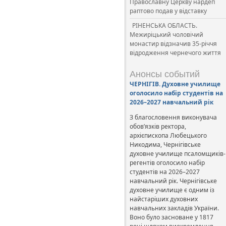
Православну Церкву нардеп
раптово подав у відставку
РІНЕНСЬКА ОБЛАСТЬ.
Межиріцький чоловічий
монастир відзначив 35-річчя
відродження чернечого життя
Анонсы событий
ЧЕРНІГІВ. Духовне училище
оголосило набір студентів на
2026–2027 навчальний рік
З благословення виконувача
обов’язків ректора,
архієпископа Любецького
Никодима, Чернігівське
духовне училище псаломщиків-
регентів оголосило набір
студентів на 2026–2027
навчальний рік. Чернігівське
духовне училище є одним із
найстаріших духовних
навчальних закладів України.
Воно було засноване у 1817