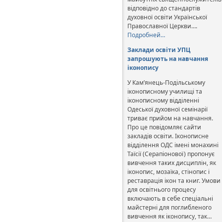
відповідно до стандартів
духовної освіти Української
Православної Церкви….
Подробней…
Заклади освіти УПЦ
запрошують на навчання
іконопису
У Кам’янець-Подільському
іконописному училищі та
іконописному відділенні
Одеської духовної семінарії
триває прийом на навчання.
Про це повідомляє сайти
закладів освіти. Іконописне
відділення ОДС імені монахині
Таїсії (Серапіонової) пропонує
вивчення таких дисциплін, як
іконопис, мозаїка, стінопис і
реставрація ікон та книг. Умови
для освітнього процесу
включають в себе спеціальні
майстерні для поглибленого
вивчення як іконопису, так…