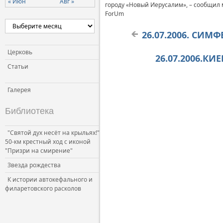
« Июн
Авг »
городу «Новый Иерусалим», – сообщил 
Церковь и власть
ForUm
Церковь и общество
26.07.2006. СИМ
Церковь и СМИ
Церковь
26.07.2006.К
Статьи
Галерея
Библиотека
"Святой дух несёт на крыльях!"
50-км крестный ход с иконой
"Призри на смирение"
Звезда рождества
К истории автокефального и
филаретовского расколов