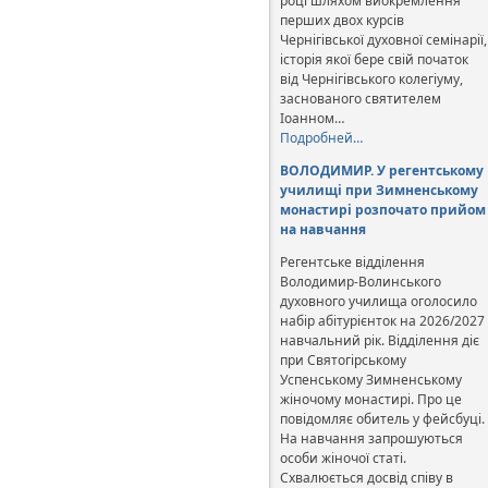
році шляхом виокремлення
перших двох курсів
Чернігівської духовної семінарії,
історія якої бере свій початок
від Чернігівського колегіуму,
заснованого святителем
Іоанном…
Подробней…
ВОЛОДИМИР. У регентському
училищі при Зимненському
монастирі розпочато прийом
на навчання
Регентське відділення
Володимир-Волинського
духовного училища оголосило
набір абітурієнток на 2026/2027
навчальний рік. Відділення діє
при Святогірському
Успенському Зимненському
жіночому монастирі. Про це
повідомляє обитель у фейсбуці.
На навчання запрошуються
особи жіночої статі.
Схвалюється досвід співу в