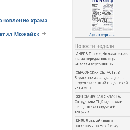
тановление храма
сетил Можайск
Архив журнала
Новости недели
ДНЕПР. Приход Николаевского
храма передал помощь
жителям Херсонщины
ХЕРСОНСКАЯ ОБЛАСТЬ. В
Бериславе из-за удара дрона
сгорел старинный Введенский
храм УПЦ
ЖИТОМИРСКАЯ ОБЛАСТЬ.
Сотрудники ТЦК задержали
священника Овручской
епархии
КИЇВ. Відомий своїми
наклепами на Українську