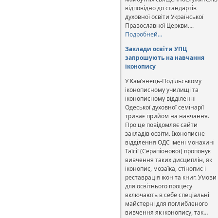
відповідно до стандартів
духовної освіти Української
Православної Церкви….
Подробней…
Заклади освіти УПЦ
запрошують на навчання
іконопису
У Кам’янець-Подільському
іконописному училищі та
іконописному відділенні
Одеської духовної семінарії
триває прийом на навчання.
Про це повідомляє сайти
закладів освіти. Іконописне
відділення ОДС імені монахині
Таїсії (Серапіонової) пропонує
вивчення таких дисциплін, як
іконопис, мозаїка, стінопис і
реставрація ікон та книг. Умови
для освітнього процесу
включають в себе спеціальні
майстерні для поглибленого
вивчення як іконопису, так…