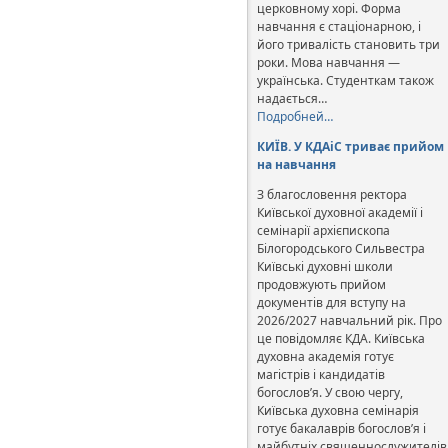
церковному хорі. Форма
навчання є стаціонарною, і
його тривалість становить три
роки. Мова навчання —
українська. Студенткам також
надається…
Подробней…
КИЇВ. У КДАіС триває прийом
на навчання
З благословення ректора
Київської духовної академії і
семінарії архієпископа
Білогородського Сильвестра
Київські духовні школи
продовжують прийом
документів для вступу на
2026/2027 навчальний рік. Про
це повідомляє КДА. Київська
духовна академія готує
магістрів і кандидатів
богослов’я. У свою чергу,
Київська духовна семінарія
готує бакалаврів богослов’я і
майбутніх священнослужителів