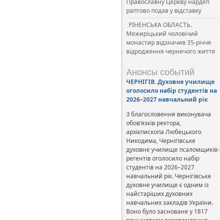
Православну Церкву нардеп
раптово подав у відставку
РІНЕНСЬКА ОБЛАСТЬ.
Межиріцький чоловічий
монастир відзначив 35-річчя
відродження чернечого життя
Анонсы событий
ЧЕРНІГІВ. Духовне училище
оголосило набір студентів на
2026–2027 навчальний рік
З благословення виконувача
обов’язків ректора,
архієпископа Любецького
Никодима, Чернігівське
духовне училище псаломщиків-
регентів оголосило набір
студентів на 2026–2027
навчальний рік. Чернігівське
духовне училище є одним із
найстаріших духовних
навчальних закладів України.
Воно було засноване у 1817