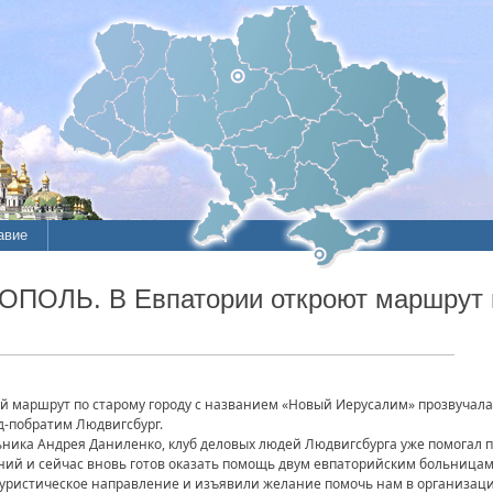
авие
ие
ОПОЛЬ. В Евпатории откроют маршрут 
литы
ий маршрут по старому городу с названием «Новый Иерусалим» прозвучал
д-побратим Людвигсбург.
ьника Андрея Даниленко, клуб деловых людей Людвигсбурга уже помогал
ий и сейчас вновь готов оказать помощь двум евпаторийским больницам 
туристическое направление и изъявили желание помочь нам в организаци