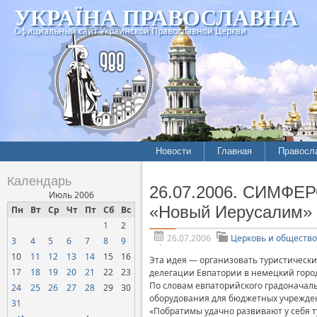
УКРАЇНА ПРАВОСЛАВНА
Официальный сайт Украинской Православной Церкви
Новости
Главная
Правосл
Летопись епархий
Богослов
Календарь
26.07.2006. СИМФЕР
Межконфессиональные
История
Июль 2006
отношения
«Новый Иерусалим»
Пн
Вт
Ср
Чт
Пт
Сб
Вс
Митропо
1
2
Нарушения прав
Хроники
верующих
26.07.2006
Церковь и общество
3
4
5
6
7
8
9
10
11
12
13
14
15
16
Официальная хроника
Эта идея — организовать туристическ
17
18
19
20
21
22
23
делегации Евпатории в немецкий горо
Расколы, ереси, секты
По словам евпаторийского градоначал
24
25
26
27
28
29
30
оборудования для бюджетных учрежден
СОЦИАЛЬНОЕ
31
«Побратимы удачно развивают у себя 
СЛУЖЕНИЕ