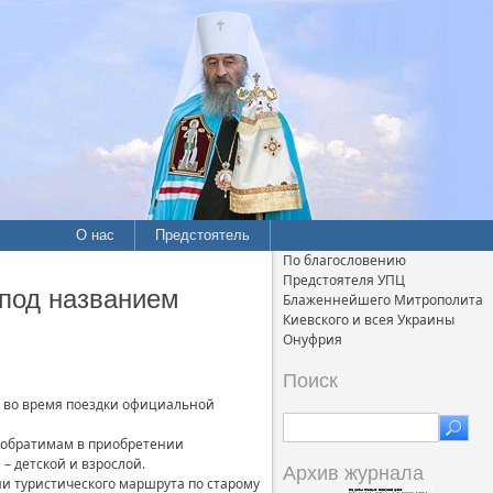
О нас
Предстоятель
По благословению
Предстоятеля УПЦ
под названием
Блаженнейшего Митрополита
Киевского и всея Украины
Онуфрия
Поиск
а во время поездки официальной
 побратимам в приобретении
– детской и взрослой.
Архив журнала
и туристического маршрута по старому