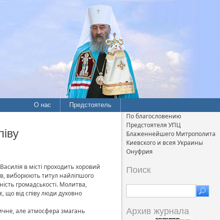
О нас
Предстоятель
По благословению
Предстоятеля УПЦ
піву
Блаженнейшего Митрополита
Киевского и всея Украины
Онуфрия
Василія в місті проходить хоровий
Поиск
онів, виборюють титул найліпшого
ність громадськості. Молитва,
, що від співу люди духовно
Архив журнала
вичне, але атмосфера змагань