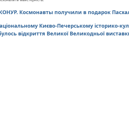
АЙКОНУР. Космонавты получили в подарок Пасх
У національному Києво-Печерському історико-ку
булось відкриття Великої Великодньої виставк