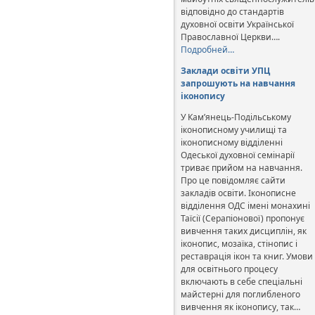
відповідно до стандартів
духовної освіти Української
Православної Церкви….
Подробней…
Заклади освіти УПЦ
запрошують на навчання
іконопису
У Кам’янець-Подільському
іконописному училищі та
іконописному відділенні
Одеської духовної семінарії
триває прийом на навчання.
Про це повідомляє сайти
закладів освіти. Іконописне
відділення ОДС імені монахині
Таїсії (Серапіонової) пропонує
вивчення таких дисциплін, як
іконопис, мозаїка, стінопис і
реставрація ікон та книг. Умови
для освітнього процесу
включають в себе спеціальні
майстерні для поглибленого
вивчення як іконопису, так…