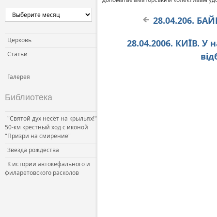
Церковь и власть
28.04.206. Б
Церковь и общество
Церковь и СМИ
Церковь
28.04.2006. КИЇВ. 
Статьи
від
Галерея
Библиотека
"Святой дух несёт на крыльях!"
50-км крестный ход с иконой
"Призри на смирение"
Звезда рождества
К истории автокефального и
филаретовского расколов