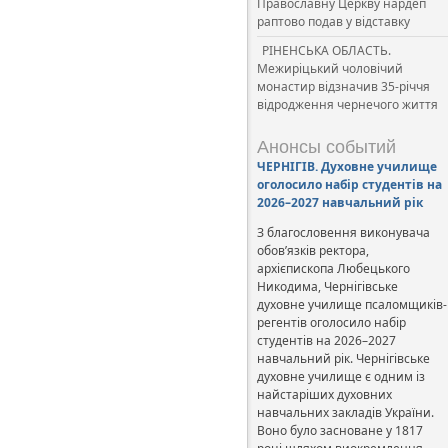
Православну Церкву нардеп
раптово подав у відставку
РІНЕНСЬКА ОБЛАСТЬ.
Межиріцький чоловічий
монастир відзначив 35-річчя
відродження чернечого життя
Анонсы событий
ЧЕРНІГІВ. Духовне училище
оголосило набір студентів на
2026–2027 навчальний рік
З благословення виконувача
обов’язків ректора,
архієпископа Любецького
Никодима, Чернігівське
духовне училище псаломщиків-
регентів оголосило набір
студентів на 2026–2027
навчальний рік. Чернігівське
духовне училище є одним із
найстаріших духовних
навчальних закладів України.
Воно було засноване у 1817