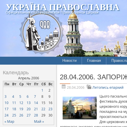
УКРАЇНА ПРАВОСЛАВНА
Официальный сайт Украинской Православной Церкви
Новости
Главная
Правосл
Летопись епархий
Богослов
Календарь
28.04.2006. ЗАПОРІЖ
Межконфессиональные
История
Апрель 2006
отношения
Пн
Вт
Ср
Чт
Пт
Сб
Вс
Митропо
28.04.2006
Летопись епархий
1
2
Нарушения прав
Хроники
верующих
Цього пасхально
3
4
5
6
7
8
9
фестиваль духов
10
11
12
13
14
15
16
Официальная хроника
церковного хору
17
18
19
20
21
22
23
покладена на му
Расколы, ереси, секты
24
25
26
27
28
29
30
просвітлюються
СОЦИАЛЬНОЕ
« Мар
Май »
Для церковних х
СЛУЖЕНИЕ
допомагає аматорським колективам уд