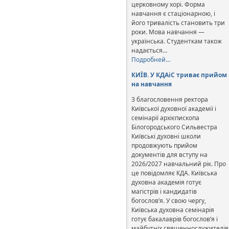
церковному хорі. Форма
навчання є стаціонарною, і
його тривалість становить три
роки. Мова навчання —
українська. Студенткам також
надається…
Подробней…
КИЇВ. У КДАіС триває прийом
на навчання
З благословення ректора
Київської духовної академії і
семінарії архієпископа
Білогородського Сильвестра
Київські духовні школи
продовжують прийом
документів для вступу на
2026/2027 навчальний рік. Про
це повідомляє КДА. Київська
духовна академія готує
магістрів і кандидатів
богослов’я. У свою чергу,
Київська духовна семінарія
готує бакалаврів богослов’я і
майбутніх священнослужителів