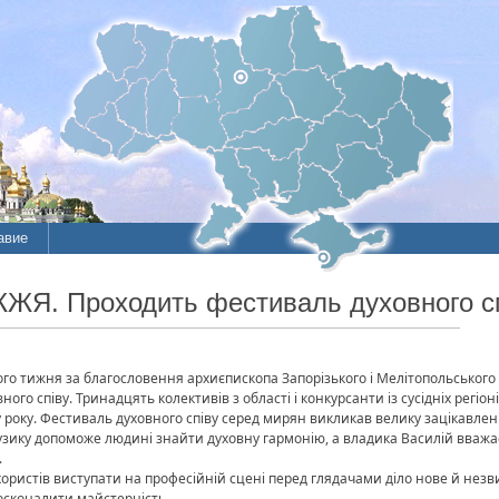
авие
ие
ЖЯ. Проходить фестиваль духовного с
литы
го тижня за благословення архиєпископа Запорізького і Мелітопольського 
ного співу. Тринадцять колективів з області і конкурсанти із сусідніх регі
 року. Фестиваль духовного співу серед мирян викликав велику зацікавлен
зику допоможе людині знайти духовну гармонію, а владика Василій вважає
.
ористів виступати на професійній сцені перед глядачами діло нове й нез
осконалити майстерність.