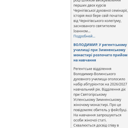
році шляхом виокремлення
перших двох курсів
Чернігівської духовної семінарії,
історія якої бере свій початок
від Чернігівського колегіуму,
заснованого святителем
Іоанном…
Подробней…
ВОЛОДИМИР. У регентському
училищі при Зимненському
монастирі розпочато прийом
на навчання
Регентське відділення
Володимир-Волинського
духовного училища оголосило
набір абітурієнток на 2026/2027
навчальний рік. Відділення діє
при Святогірському
Успенському Зимненському
жіночому монастирі. Про це
повідомляє обитель у фейсбуці.
На навчання запрошуються
особи жіночої статі.
Схвалюється досвід співу в