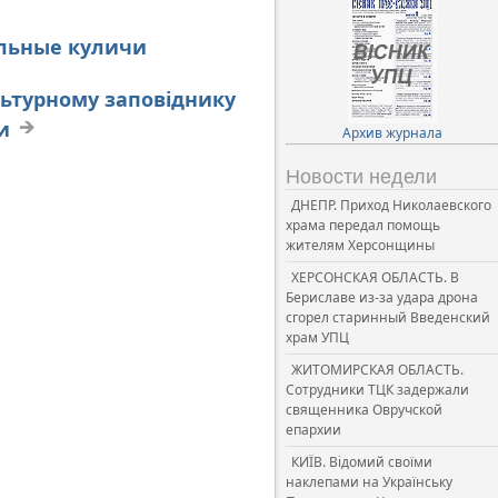
альные куличи
льтурному заповіднику
и
Архив журнала
Новости недели
ДНЕПР. Приход Николаевского
храма передал помощь
жителям Херсонщины
ХЕРСОНСКАЯ ОБЛАСТЬ. В
Бериславе из-за удара дрона
сгорел старинный Введенский
храм УПЦ
ЖИТОМИРСКАЯ ОБЛАСТЬ.
Сотрудники ТЦК задержали
священника Овручской
епархии
КИЇВ. Відомий своїми
наклепами на Українську