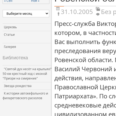
« Сен
Ноя »
31.10.2005
Без 
Пресс-служба Викто
Церковь
котором, в частност
Статьи
Вас выполнить функ
Галерея
преследования вер
Библиотека
Ровенской области.
Василий Червоний и
"Святой дух несёт на крыльях!"
50-км крестный ход с иконой
действия, направле
"Призри на смирение"
Православной Церк
Звезда рождества
К истории автокефального и
Патриархата». По с
филаретовского расколов
средневековые дей
цивилизованном евр