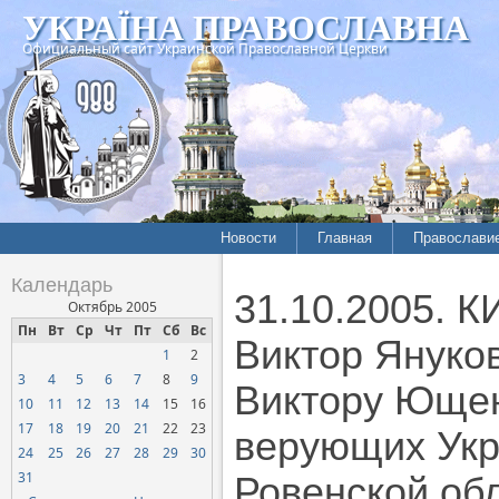
УКРАЇНА ПРАВОСЛАВНА
Официальный сайт Украинской Православной Церкви
Новости
Главная
Православи
Календарь
31.10.2005. К
Октябрь 2005
Пн
Вт
Ср
Чт
Пт
Сб
Вс
Виктор Януко
1
2
3
4
5
6
7
8
9
Виктору Ющен
10
11
12
13
14
15
16
17
18
19
20
21
22
23
верующих Укр
24
25
26
27
28
29
30
31
Ровенской об