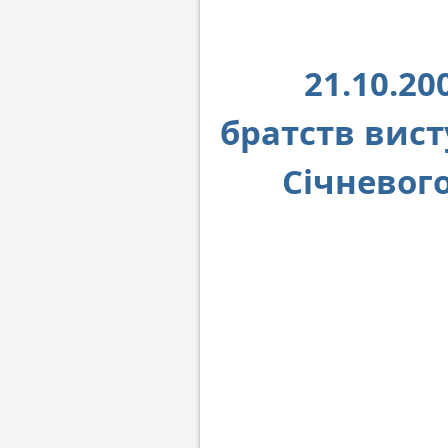
21.10.2
братств вис
Січневог