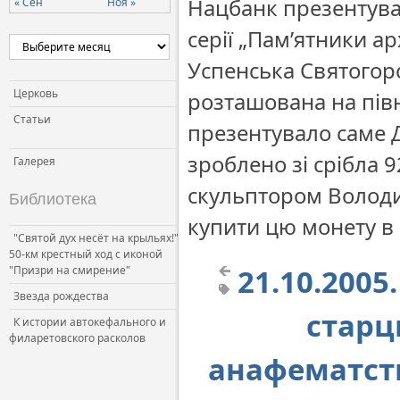
Нацбанк презентува
« Сен
Ноя »
серії „Пам’ятники а
Успенська Святогорс
Церковь
розташована на півн
Статьи
презентувало саме 
зроблено зі срібла
Галерея
скульптором Волод
Библиотека
купити цю монету в 
"Святой дух несёт на крыльях!"
50-км крестный ход с иконой
21.10.200
"Призри на смирение"
Звезда рождества
старц
К истории автокефального и
филаретовского расколов
анафематст