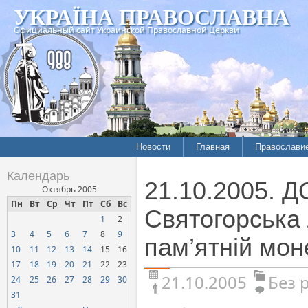
УКРАЇНА ПРАВОСЛАВНА
Официальный сайт Украинской Православной Церкви
Новости
Главная
Православи
Календарь
21.10.2005. 
Октябрь 2005
Пн
Вт
Ср
Чт
Пт
Сб
Вс
Святогорська 
1
2
3
4
5
6
7
8
9
пам’ятній мон
10
11
12
13
14
15
16
17
18
19
20
21
22
23
21.10.2005
Без 
24
25
26
27
28
29
30
31