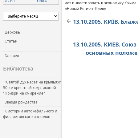
« Сен
Ноя »
лет инвестировать в экономику Крыма 
«Новый Регион -Киев»
13.10.2005. КИЇВ. Бл
Церковь
Статьи
13.10.2005. КИЕВ. Со
основных положен
Галерея
Библиотека
"Святой дух несёт на крыльях!"
50-км крестный ход с иконой
"Призри на смирение"
Звезда рождества
К истории автокефального и
филаретовского расколов