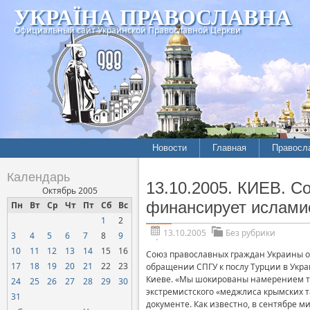
УКРАЇНА ПРАВОСЛАВНА
Официальный сайт Украинской Православной Церкви
Новости
Главная
Правосл
Календарь
13.10.2005. КИЕВ. С
Октябрь 2005
финансирует ислами
Пн
Вт
Ср
Чт
Пт
Сб
Вс
1
2
13.10.2005
Без рубрики
3
4
5
6
7
8
9
10
11
12
13
14
15
16
Союз православных граждан Украины о
17
18
19
20
21
22
23
обращении СПГУ к послу Турции в Украи
Киеве. «Мы шокированы намерением тур
24
25
26
27
28
29
30
экстремистского «меджлиса крымских т
31
документе. Как известно, в сентябре 