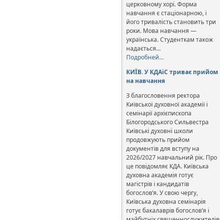
церковному хорі. Форма
навчання є стаціонарною, і
його тривалість становить три
роки. Мова навчання —
українська. Студенткам також
надається…
Подробней…
КИЇВ. У КДАіС триває прийом
на навчання
З благословення ректора
Київської духовної академії і
семінарії архієпископа
Білогородського Сильвестра
Київські духовні школи
продовжують прийом
документів для вступу на
2026/2027 навчальний рік. Про
це повідомляє КДА. Київська
духовна академія готує
магістрів і кандидатів
богослов’я. У свою чергу,
Київська духовна семінарія
готує бакалаврів богослов’я і
майбутніх священнослужителів