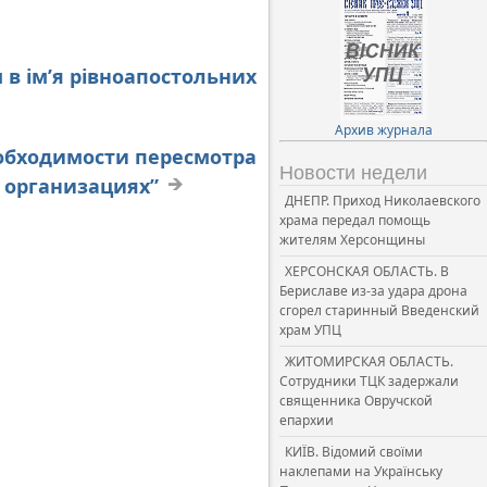
в ім’я рівноапостольних
Архив журнала
еобходимости пересмотра
Новости недели
 организациях”
ДНЕПР. Приход Николаевского
храма передал помощь
жителям Херсонщины
ХЕРСОНСКАЯ ОБЛАСТЬ. В
Бериславе из-за удара дрона
сгорел старинный Введенский
храм УПЦ
ЖИТОМИРСКАЯ ОБЛАСТЬ.
Сотрудники ТЦК задержали
священника Овручской
епархии
КИЇВ. Відомий своїми
наклепами на Українську