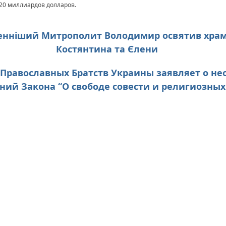
20 миллиардов долларов.
аженніший Митрополит Володимир освятив храм 
Костянтина та Єлени
юз Православных Братств Украины заявляет о н
ий Закона “О свободе совести и религиозных