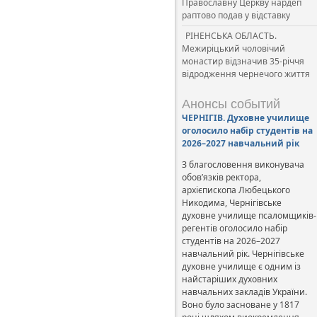
Православну Церкву нардеп
раптово подав у відставку
РІНЕНСЬКА ОБЛАСТЬ.
Межиріцький чоловічий
монастир відзначив 35-річчя
відродження чернечого життя
Анонсы событий
ЧЕРНІГІВ. Духовне училище
оголосило набір студентів на
2026–2027 навчальний рік
З благословення виконувача
обов’язків ректора,
архієпископа Любецького
Никодима, Чернігівське
духовне училище псаломщиків-
регентів оголосило набір
студентів на 2026–2027
навчальний рік. Чернігівське
духовне училище є одним із
найстаріших духовних
навчальних закладів України.
Воно було засноване у 1817