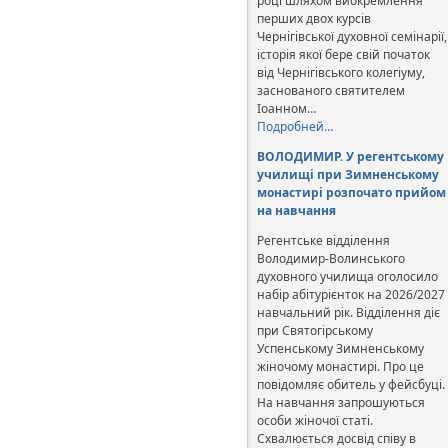
році шляхом виокремлення
перших двох курсів
Чернігівської духовної семінарії,
історія якої бере свій початок
від Чернігівського колегіуму,
заснованого святителем
Іоанном…
Подробней…
ВОЛОДИМИР. У регентському
училищі при Зимненському
монастирі розпочато прийом
на навчання
Регентське відділення
Володимир-Волинського
духовного училища оголосило
набір абітурієнток на 2026/2027
навчальний рік. Відділення діє
при Святогірському
Успенському Зимненському
жіночому монастирі. Про це
повідомляє обитель у фейсбуці.
На навчання запрошуються
особи жіночої статі.
Схвалюється досвід співу в