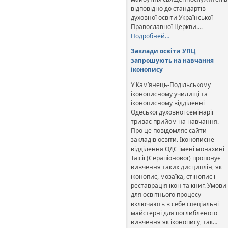
відповідно до стандартів
духовної освіти Української
Православної Церкви….
Подробней…
Заклади освіти УПЦ
запрошують на навчання
іконопису
У Кам’янець-Подільському
іконописному училищі та
іконописному відділенні
Одеської духовної семінарії
триває прийом на навчання.
Про це повідомляє сайти
закладів освіти. Іконописне
відділення ОДС імені монахині
Таїсії (Серапіонової) пропонує
вивчення таких дисциплін, як
іконопис, мозаїка, стінопис і
реставрація ікон та книг. Умови
для освітнього процесу
включають в себе спеціальні
майстерні для поглибленого
вивчення як іконопису, так…