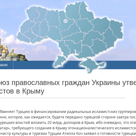
авие
оюз православных граждан Украины утве
стов в Крыму
бвиняет Турцию в финансировании радикальных исламистских группировок
не, которое, как ожидается, будете передано турецкой стороне завтра по
ецких властей вложить 20 млрд. долларов в Крым, ибо очевидно, что эт
атар», требующего создания в Крыму этонационалистического исламистско
министр культуры и туризма Турции Атилла Коч заявил о готовности туре