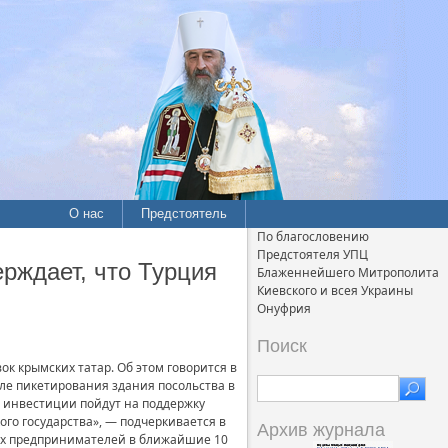
О нас
Предстоятель
По благословению
Предстоятеля УПЦ
рждает, что Турция
Блаженнейшего Митрополита
Киевского и всея Украины
Онуфрия
Поиск
 крымских татар. Об этом говорится в
сле пикетирования здания посольства в
и инвестиции пойдут на поддержку
го государства», — подчеркивается в
Архив журнала
цких предпринимателей в ближайшие 10