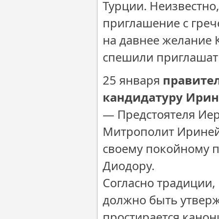
Турции. Неизвестно,
приглашение с грече
на давнее желание 
спешили приглашать 
25 января
правител
кандидатуру Ирине
— Предстоятеля Ие
Митрополит Ириней 
своему покойному 
Диодору.
Согласно традиции,
должно быть утверж
простирается канон