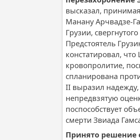
высказал, принимая
Манану Арчвадзе-Га
Грузии, свергнутого
Предстоятель Грузи
констатировал, что 
кровопролитие, пос
спланирована проти
II выразил надежду,
непредвзятую оценк
поспособствует объ
смерти Звиада Гамса
Принято решение о