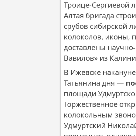
Троице-Сергиевой л
Алтая бригада стро
срубов сибирской л
колоколов, иконы, 
доставлены научно-
Вавилов» из Калини
В Ижевске накануне
Татьянина дня —
по
площади Удмуртског
Торжественное отк
колокольным звоно
Удмуртский Николай
временная, однако 