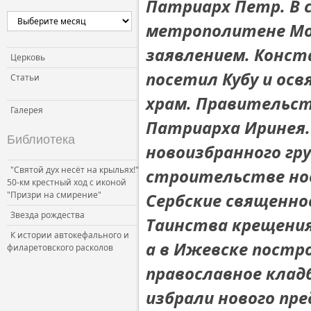
Патриарх Петр. В 
Церковь и власть
метрополитене Мос
Церковь и общество
заявлением. Конс
Церковь и СМИ
Церковь
посетил Кубу и ос
Статьи
храм. Правительст
Галерея
Патриарха Иринея.
Библиотека
новоизбранного гр
"Святой дух несёт на крыльях!"
строительстве нов
50-км крестный ход с иконой
"Призри на смирение"
Сербские священн
Звезда рождества
Таинства крещения
К истории автокефального и
а в Ижевске постро
филаретовского расколов
православное клад
избрали нового пр