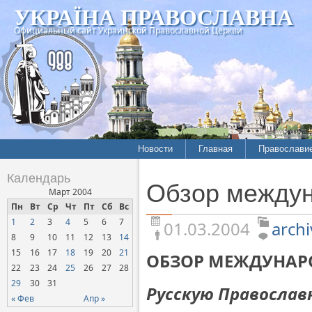
УКРАЇНА ПРАВОСЛАВНА
Официальный сайт Украинской Православной Церкви
Новости
Главная
Православи
Летопись епархий
Богословие
Календарь
Обзор междун
Межконфессиональные
История
Март 2004
отношения
Пн
Вт
Ср
Чт
Пт
Сб
Вс
Митрополит
1
2
3
4
5
6
7
Нарушения прав
01.03.2004
archi
Хроники
верующих
8
9
10
11
12
13
14
15
16
17
18
19
20
21
Официальная хроника
ОБЗОР МЕЖДУНАР
22
23
24
25
26
27
28
Расколы, ереси, секты
29
30
31
Русскую Православ
СОЦИАЛЬНОЕ
« Фев
Апр »
СЛУЖЕНИЕ