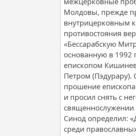
межцерковные проб
Молдовы, прежде п
внутрицерковным к
противостояния ве
«Бессарабскую Мит
основанную в 1992
епископом Кишинев
Петром (Пэдурару)
прошение епископа 
и просил снять с н
священнослужении и
Синод определил: «
среди православны