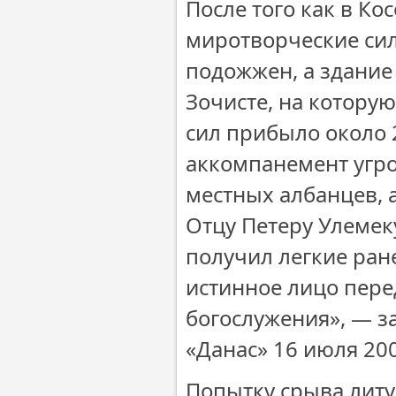
После того как в К
миротворческие сил
подожжен, а здание 
Зочисте, на котор
сил прибыло около 
аккомпанемент угр
местных албанцев, 
Отцу Петеру Улемек
получил легкие ран
истинное лицо пере
богослужения», — з
«Данас» 16 июля 200
Попытку срыва литу