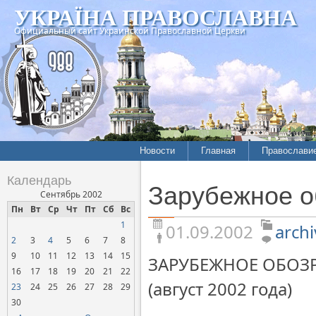
УКРАЇНА ПРАВОСЛАВНА
Официальный сайт Украинской Православной Церкви
Новости
Главная
Православи
Летопись епархий
Богословие
Календарь
Зарубежное о
Межконфессиональные
История
Сентябрь 2002
отношения
Пн
Вт
Ср
Чт
Пт
Сб
Вс
Митрополит
1
Нарушения прав
01.09.2002
archi
Хроники
верующих
2
3
4
5
6
7
8
9
10
11
12
13
14
15
Официальная хроника
ЗАРУБЕЖНОЕ ОБОЗ
16
17
18
19
20
21
22
Расколы, ереси, секты
(август 2002 года)
23
24
25
26
27
28
29
СОЦИАЛЬНОЕ
30
СЛУЖЕНИЕ