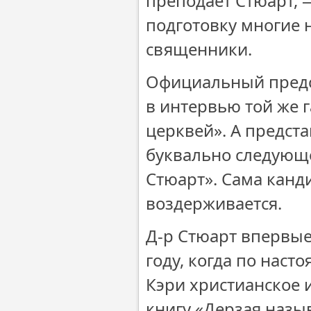
преподает Стюарт, 
подготовку многие
священники.
Официальный предс
в интервью той же 
церквей». А предст
буквально следующе
Стюарт». Сама канд
воздерживается.
Д-р Стюарт впервые
году, когда по нас
Кэри христианское 
книгу «Дерзая назы