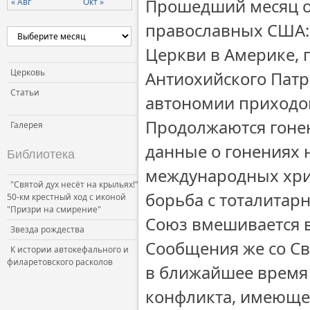
Прошедший месяц ок
« Авг
Окт »
Церковь и власть
православных США:
Церковь и общество
Церкви в Америке,
Церковь и СМИ
Церковь
Антиохийского Патр
Статьи
автономии приходов
Продолжаются гоне
Галерея
данные о гонениях 
Библиотека
международных хрис
"Святой дух несёт на крыльях!"
борьба с тоталитар
50-км крестный ход с иконой
"Призри на смирение"
Союз вмешивается 
Звезда рождества
Сообщения же со Св
К истории автокефального и
филаретовского расколов
в ближайшее время
конфликта, имеюще