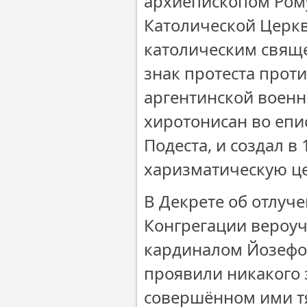
архиепископом Рому
Католической Церкви
католическим свящ
знак протеста прот
аргентинской военн
хиротонисан во еп
Подеста, и создал в
харизматическую це
В Декрете об отлуч
Конгрегации вероу
кардиналом Йозефом
проявили никакого 
совершённом ими т