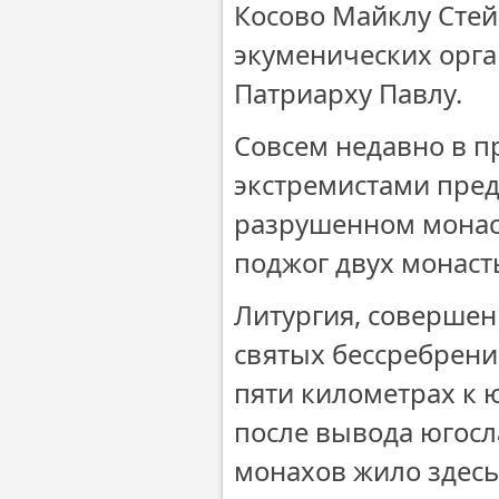
Косово Майклу Стей
экуменических орга
Патриарху Павлу.
Совсем недавно в п
экстремистами пред
разрушенном монаст
поджог двух монаст
Литургия, совершен
святых бессребрени
пяти километрах к ю
после вывода югосл
монахов жило здесь