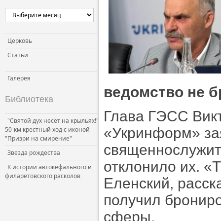
Церковь
Статьи
Галерея
ведомство не б
Библиотека
Глава ГЭСС Викт
"Святой дух несёт на крыльях!"
«Укринформ» зая
50-км крестный ход с иконой
"Призри на смирение"
священнослужит
Звезда рождества
отклонило их. «
К истории автокефального и
филаретовского расколов
Еленский, расск
получил брониро
сферы.