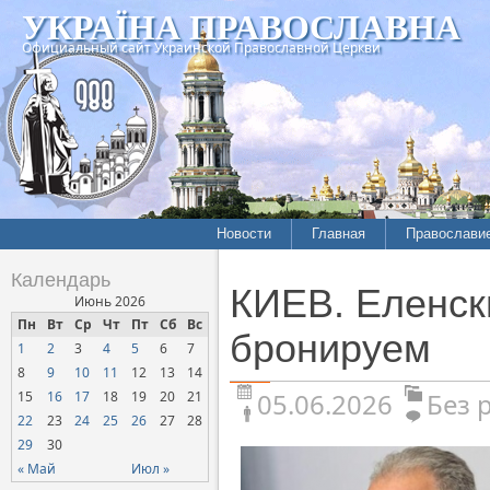
УКРАЇНА ПРАВОСЛАВНА
Официальный сайт Украинской Православной Церкви
Новости
Главная
Православи
Календарь
КИЕВ. Еленск
Июнь 2026
Пн
Вт
Ср
Чт
Пт
Сб
Вс
бронируем
1
2
3
4
5
6
7
8
9
10
11
12
13
14
05.06.2026
Без 
15
16
17
18
19
20
21
22
23
24
25
26
27
28
29
30
« Май
Июл »