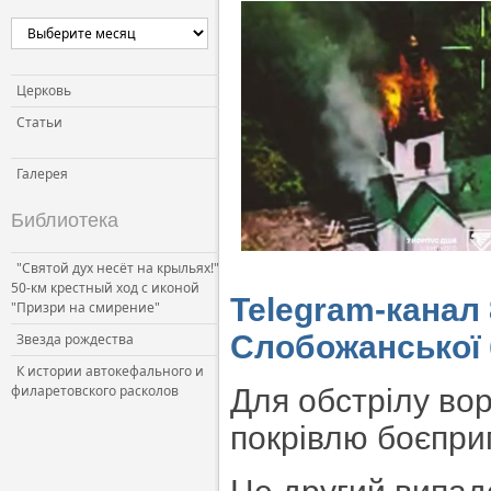
Церковь и власть
Церковь и общество
Церковь и СМИ
Церковь
Статьи
Галерея
Библиотека
"Святой дух несёт на крыльях!"
50-км крестный ход с иконой
Telegram-канал
"Призри на смирение"
Слобожанської 
Звезда рождества
К истории автокефального и
филаретовского расколов
Для обстрілу во
покрівлю боєпри