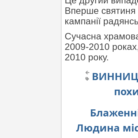
Це другий випад
Вперше святиня 
кампанії радянсь
Сучасна храмова
2009-2010 роках
2010 року.
ВИННИЦК
пох
Блаженн
Людина міст