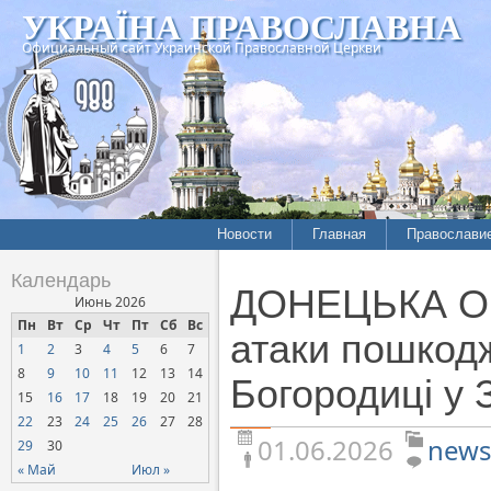
УКРАЇНА ПРАВОСЛАВНА
Официальный сайт Украинской Православной Церкви
Новости
Главная
Православи
Летопись епархий
Богословие
Календарь
ДОНЕЦЬКА ОБЛ
Межконфессиональные
История
Июнь 2026
отношения
Пн
Вт
Ср
Чт
Пт
Сб
Вс
Митрополит
атаки пошкодж
1
2
3
4
5
6
7
Нарушения прав
Хроники
верующих
8
9
10
11
12
13
14
Богородиці у 
15
16
17
18
19
20
21
Официальная хроника
22
23
24
25
26
27
28
Расколы, ереси, секты
01.06.2026
news
29
30
СОЦИАЛЬНОЕ
« Май
Июл »
СЛУЖЕНИЕ