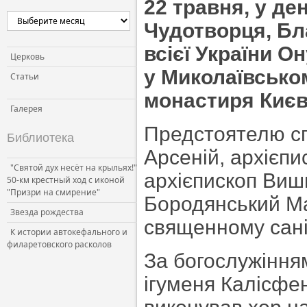
22 травня, у де
Церковь и власть
Чудотворця, Бл
Церковь и общество
всієї України О
Церковь и СМИ
Церковь
у Миколаївсько
Статьи
монастиря Києв
Галерея
Предстоятелю сп
Библиотека
Арсеній, архієп
"Святой дух несёт на крыльях!"
архієпископ Виш
50-км крестный ход с иконой
"Призри на смирение"
Бородянський Мар
Звезда рождества
священному сані
К истории автокефального и
филаретовского расколов
За богослужіння
ігуменя Калісфен