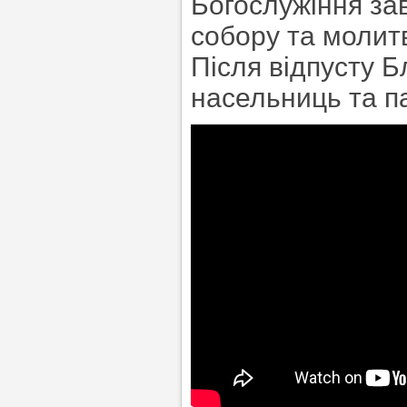
Богослужіння за
собору та молит
Після відпусту 
насельниць та па