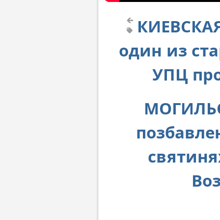
КИЕВСКАЯ
один из ст
УПЦ пр
МОГИЛЬО
позбавле
святиня
Воз