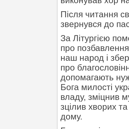
виконував хор н
Після читання с
звернувся до пас
За Літургією пом
про позбавлення 
наш народ і збері
про благословінн
допомагають нуж
Бога милості ук
владу, зміцнив м
зцілив хворих та
дому.