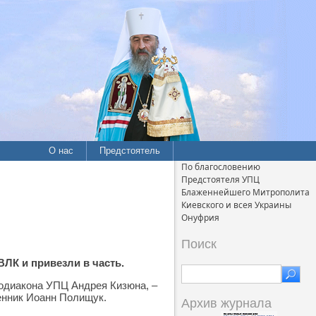
О нас
Предстоятель
По благословению
Предстоятеля УПЦ
Блаженнейшего Митрополита
Киевского и всея Украины
Онуфрия
Поиск
ЛК и привезли в часть.
тодиакона УПЦ Андрея Кизюна, –
енник Иоанн Полищук.
Архив журнала