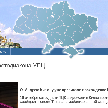
авие
ротодиакона УПЦ
О. Андрею Кизюну уже приписали прохождение В
16 октября сотрудники ТЦК задержали в Киеве про
сообщает в своем Тг-канале мобилизованный свящ