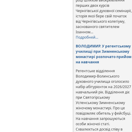
році шляхом виокремлення
перших двох курсів
Чернігівської духовної семінарії,
історія якої бере свій початок
від Чернігівського колегіуму,
заснованого святителем
Іоанном…
Подробней…
ВОЛОДИМИР. У регентському
училищі при Зимненському
монастирі розпочато прийом
на навчання
Регентське відділення
Володимир-Волинського
духовного училища оголосило
набір абітурієнток на 2026/2027
навчальний рік. Відділення діє
при Святогірському
Успенському Зимненському
жіночому монастирі. Про це
повідомляє обитель у фейсбуці.
На навчання запрошуються
особи жіночої статі.
Схвалюється досвід співу в