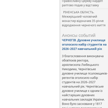
Православну Церкву нардеп
раптово подав у відставку
РІНЕНСЬКА ОБЛАСТЬ.
Межиріцький чоловічий
монастир відзначив 35-річчя
відродження чернечого життя
Анонсы событий
ЧЕРНІГІВ. Духовне училище
оголосило набір студентів на
2026–2027 навчальний рік
З благословення виконувача
обов’язків ректора,
архієпископа Любецького
Никодима, Чернігівське
духовне училище псаломщиків-
регентів оголосило набір
студентів на 2026–2027
навчальний рік. Чернігівське
духовне училище є одним із
найстаріших духовних
навчальних закладів України.
Воно було засноване у 1817