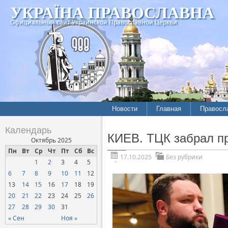
УКРАЇНА ПРАВОСЛАВНА
Официальный сайт Украинской Православной Церкви
Новости
Главная
Правосл
Календарь
КИЕВ. ТЦК забрал п
Октябрь 2025
Пн
Вт
Ср
Чт
Пт
Сб
Вс
17.10.2025
Без рубрики
1
2
3
4
5
6
7
8
9
10
11
12
13
14
15
16
17
18
19
20
21
22
23
24
25
26
27
28
29
30
31
« Сен
Ноя »