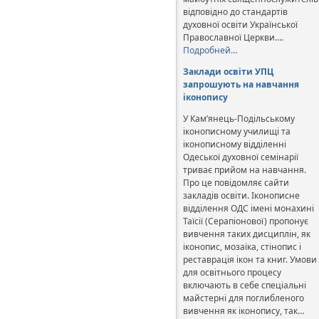
відповідно до стандартів
духовної освіти Української
Православної Церкви….
Подробней…
Заклади освіти УПЦ
запрошують на навчання
іконопису
У Кам’янець-Подільському
іконописному училищі та
іконописному відділенні
Одеської духовної семінарії
триває прийом на навчання.
Про це повідомляє сайти
закладів освіти. Іконописне
відділення ОДС імені монахині
Таїсії (Серапіонової) пропонує
вивчення таких дисциплін, як
іконопис, мозаїка, стінопис і
реставрація ікон та книг. Умови
для освітнього процесу
включають в себе спеціальні
майстерні для поглибленого
вивчення як іконопису, так…