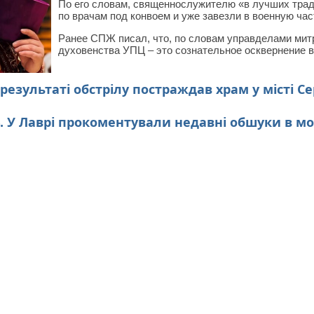
По его словам, священнослужителю «в лучших трад
по врачам под конвоем и уже завезли в военную час
Ранее СПЖ писал, что, по словам управделами мит
духовенства УПЦ – это сознательное осквернение 
результаті обстрілу постраждав храм у місті С
. У Лаврі прокоментували недавні обшуки в мо