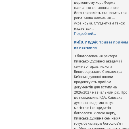
церковному хорі. Форма
навчання є стаціонарною, і
його тривалість становить три
роки. Мова навчання —
українська. Студенткам також
надається…
Подробней…
КИЇВ. У КДАіС триває прийом
на навчання
З благословення ректора
Київської духовної академії і
семінарії архієпископа
Білогородського Сильвестра
Київські духовні школи
продовжують прийом
документів для вступу на
2026/2027 навчальний рік. Про
це повідомляє КДА. Київська
духовна академія готує
магістрів і кандидатів
богослов’я. У свою чергу,
Київська духовна семінарія
готує бакалаврів богослов’я і
майбутніх священнослужителів