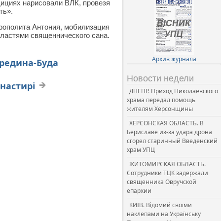
ициях нарисовали ВЛК, провезя
ть».
рополита Антония, мобилизация
властями священнического сана.
Архив журнала
ередина-Буда
Новости недели
настирі
ДНЕПР. Приход Николаевского
храма передал помощь
жителям Херсонщины
ХЕРСОНСКАЯ ОБЛАСТЬ. В
Бериславе из-за удара дрона
сгорел старинный Введенский
храм УПЦ
ЖИТОМИРСКАЯ ОБЛАСТЬ.
Сотрудники ТЦК задержали
священника Овручской
епархии
КИЇВ. Відомий своїми
наклепами на Українську