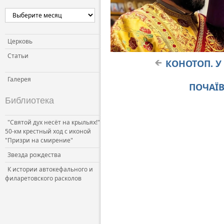
Церковь
Статьи
КОНОТОП. У 
Галерея
ПОЧАЇВ
Библиотека
"Святой дух несёт на крыльях!"
50-км крестный ход с иконой
"Призри на смирение"
Звезда рождества
К истории автокефального и
филаретовского расколов