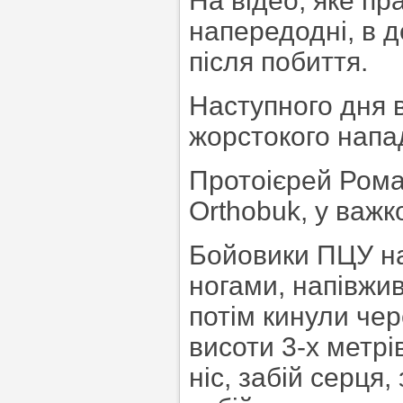
На відео, яке п
напередодні, в 
після побиття.
Наступного дня 
жорстокого напа
Протоієрей Рома
Orthobuk, у важк
Бойовики ПЦУ на
ногами, напівжи
потім кинули че
висоти 3-х метр
ніс, забій серця,