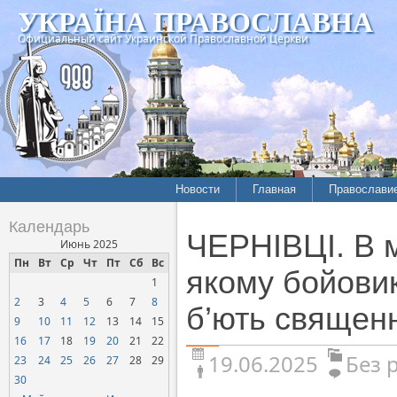
УКРАЇНА ПРАВОСЛАВНА
Официальный сайт Украинской Православной Церкви
Новости
Главная
Православи
Календарь
ЧЕРНІВЦІ. В м
Июнь 2025
Пн
Вт
Ср
Чт
Пт
Сб
Вс
якому бойови
1
2
3
4
5
6
7
8
б’ють священ
9
10
11
12
13
14
15
16
17
18
19
20
21
22
19.06.2025
Без 
23
24
25
26
27
28
29
30