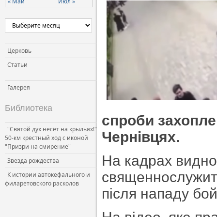
« Май
Июл »
Церковь
Статьи
Галерея
Библиотека
спроби захопле
"Святой дух несёт на крыльях!"
Чернівцях.
50-км крестный ход с иконой
"Призри на смирение"
На кадрах видно
Звезда рождества
священнослужите
К истории автокефального и
филаретовского расколов
після нападу бой