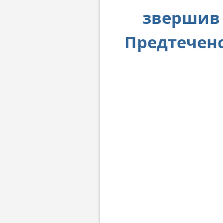
звершив 
Предтеченс