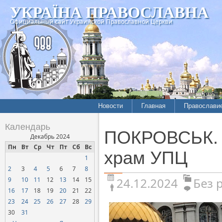
УКРАЇНА ПРАВОСЛАВНА
Официальный сайт Украинской Православной Церкви
Новости
Главная
Православи
Календарь
ПОКРОВСЬК. В
Декабрь 2024
Пн
Вт
Ср
Чт
Пт
Сб
Вс
храм УПЦ
1
2
3
4
5
6
7
8
24.12.2024
Без 
9
10
11
12
13
14
15
16
17
18
19
20
21
22
23
24
25
26
27
28
29
30
31