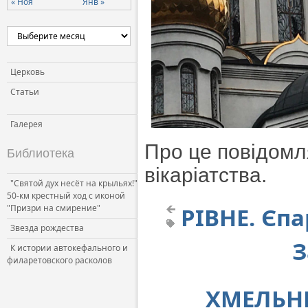
« Ноя
Янв »
Церковь
Статьи
Галерея
Про це повідомл
Библиотека
вікаріатства.
"Святой дух несёт на крыльях!"
50-км крестный ход с иконой
"Призри на смирение"
РІВНЕ. Єпа
Звезда рождества
З
К истории автокефального и
филаретовского расколов
ХМЕЛЬНИ