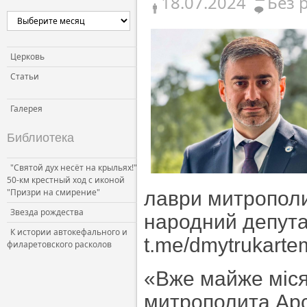
18.07.2024
Без 
Церковь
Статьи
Галерея
Библиотека
"Святой дух несёт на крыльях!"
50-км крестный ход с иконой
"Призри на смирение"
лаври митрополи
Звезда рождества
народний депута
К истории автокефального и
t.me/dmytrukarte
филаретовского расколов
«Вже майже міся
митрополита Арс