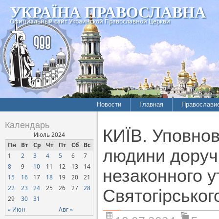
УКРАЇНА ПРАВОСЛАВНА
Официальный сайт Украинской Православной Церкви
Новости
Главная
Православи
Календарь
КИЇВ. Уповно
Июль 2024
Пн
Вт
Ср
Чт
Пт
Сб
Вс
людини доруч
1
2
3
4
5
6
7
8
9
10
11
12
13
14
незаконного 
15
16
17
18
19
20
21
22
23
24
25
26
27
28
Святогірськог
29
30
31
« Июн
Авг »