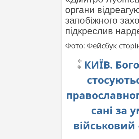
органи відреагу
запобіжного зах
підкреслив нард
Фото: Фейсбук сторі
КИЇВ. Бог
стосуютьс
православног
сані за 
військовий 