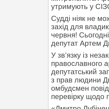
утримують у СІЗ
Судді ніяк не м
захід для влади
червня! Сьогодн
депутат Артем Д
У зв’язку із нез
православного а
депутатський за
з прав людини Дм
омбудсмен повід
перевірку щодо 
«Дмитро Лубінец