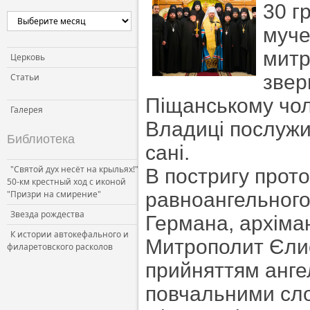
30 г
муче
митр
Церковь
звер
Статьи
Піщанському чол
Галерея
Владиці послужи
Библиотека
сані.
"Святой дух несёт на крыльях!"
В постригу прот
50-км крестный ход с иконой
"Призри на смирение"
равноангельного
Звезда рождества
Германа, архіма
К истории автокефального и
Митрополит Єлис
филаретовского расколов
прийняттям ангел
повчальними сл