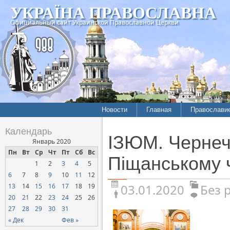
УКРАЇНА ПРАВОСЛАВНА
Официальный сайт Украинской Православной Церкви
Новости
Главная
Православи
Календарь
ІЗЮМ. Чернечи
Январь 2020
Пн
Вт
Ср
Чт
Пт
Сб
Вс
Піщанському 
1
2
3
4
5
6
7
8
9
10
11
12
03.01.2020
Без 
13
14
15
16
17
18
19
20
21
22
23
24
25
26
27
28
29
30
31
« Дек
Фев »