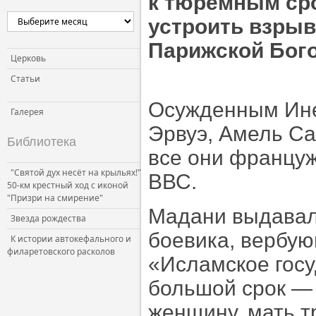
к тюремным сро
Церковь и власть
устроить взрыв
Церковь и общество
Парижской Бого
Церковь и СМИ
Церковь
Статьи
Осужденным Ине
Галерея
Эрвуэ, Амель Са
Библиотека
все они францу
"Святой дух несёт на крыльях!"
ВВС.
50-км крестный ход с иконой
"Призри на смирение"
Мадани выдавал
Звезда рождества
боевика, вербую
К истории автокефального и
филаретовского расколов
«Исламское госу
большой срок —
женщину, мать тр