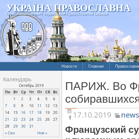
УКРАЇНА ПРАВОСЛАВНА
Официальный сайт Украинской Православной Церкви
Новости
Главная
Православи
Летопись епархий
Богословие
Календарь
ПАРИЖ. Во Фр
Межконфессиональные
История
Октябрь 2019
отношения
Пн
Вт
Ср
Чт
Пт
Сб
Вс
Митрополит
собиравшихся
1
2
3
4
5
6
Нарушения прав
Хроники
верующих
7
8
9
10
11
12
13
17.10.2019
news
14
15
16
17
18
19
20
Официальная хроника
21
22
23
24
25
26
27
Расколы, ереси, секты
28
29
30
31
Французский с
СОЦИАЛЬНОЕ
« Сен
Ноя »
СЛУЖЕНИЕ