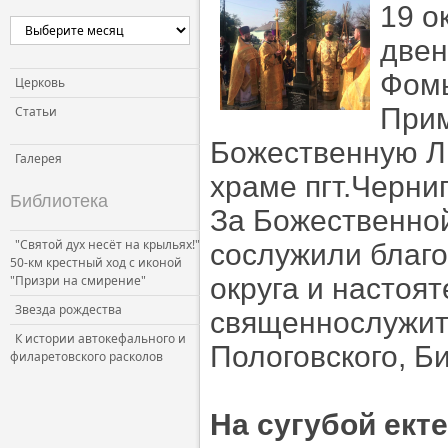
19 о
двен
Фомы
Церковь
При
Статьи
Божественную Л
Галерея
храме пгт.Черниг
Библиотека
За Божественно
"Святой дух несёт на крыльях!"
сослужили благо
50-км крестный ход с иконой
"Призри на смирение"
округа и настоя
Звезда рождества
священнослужите
К истории автокефального и
Пологовского, Би
филаретовского расколов
На сугубой ект