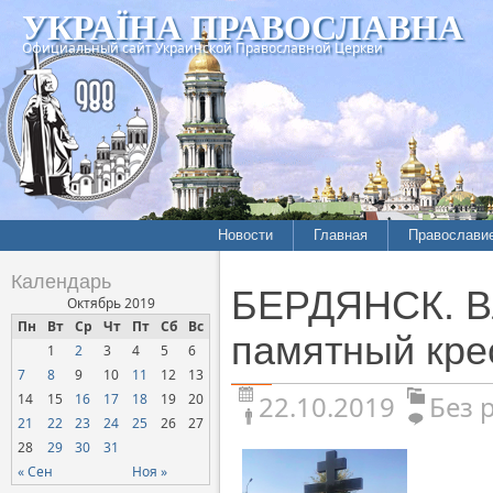
УКРАЇНА ПРАВОСЛАВНА
Официальный сайт Украинской Православной Церкви
Новости
Главная
Православи
Календарь
БЕРДЯНСК. В
Октябрь 2019
Пн
Вт
Ср
Чт
Пт
Сб
Вс
памятный кре
1
2
3
4
5
6
7
8
9
10
11
12
13
22.10.2019
Без 
14
15
16
17
18
19
20
21
22
23
24
25
26
27
28
29
30
31
« Сен
Ноя »