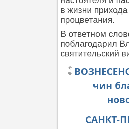
настоятеля и па
в жизни прихода
процветания.
В ответном слов
поблагодарил В
святительский в
ВОЗНЕСЕНС
чин бл
нов
САНКТ-П