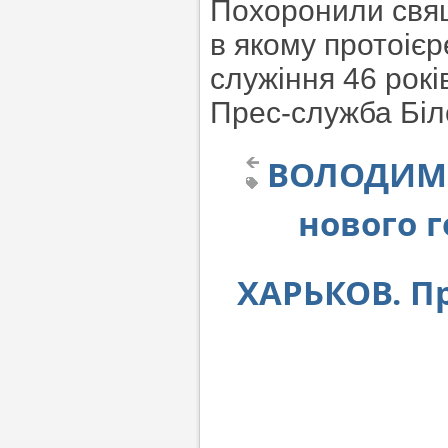
Похоронили свящ
в якому протоіє
служіння 46 рокі
Прес-служба Біло
ВОЛОДИМИ
нового г
ХАРЬКОВ. П