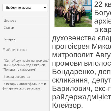
22 к
Церковь и власть
Богу
Церковь и общество
архі
Церковь и СМИ
Церковь
віка
Статьи
духовенства єпа
Галерея
протоієрея Мико
Библиотека
митрополит Авгус
"Святой дух несёт на крыльях!"
промови виголоси
50-км крестный ход с иконой
"Призри на смирение"
Бондаренко, деп
Звезда рождества
скликання, депут
К истории автокефального и
Барилович, екс-
филаретовского расколов
райдержадміністр
Клейзор.