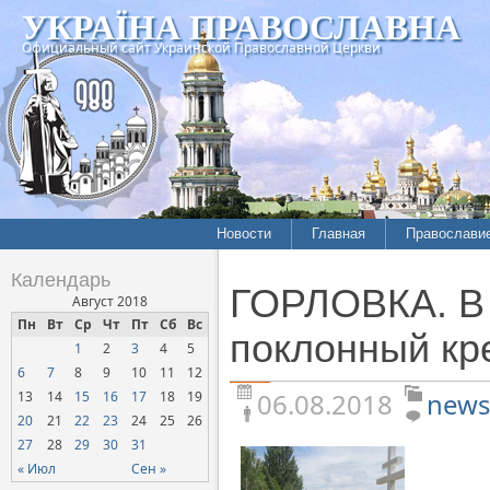
УКРАЇНА ПРАВОСЛАВНА
Официальный сайт Украинской Православной Церкви
Новости
Главная
Православи
Летопись епархий
Богословие
Календарь
ГОРЛОВКА. В 
Межконфессиональные
История
Август 2018
отношения
Пн
Вт
Ср
Чт
Пт
Сб
Вс
Митрополит
поклонный кр
1
2
3
4
5
Нарушения прав
Хроники
верующих
6
7
8
9
10
11
12
06.08.2018
news
13
14
15
16
17
18
19
Официальная хроника
20
21
22
23
24
25
26
Расколы, ереси, секты
27
28
29
30
31
СОЦИАЛЬНОЕ
« Июл
Сен »
СЛУЖЕНИЕ