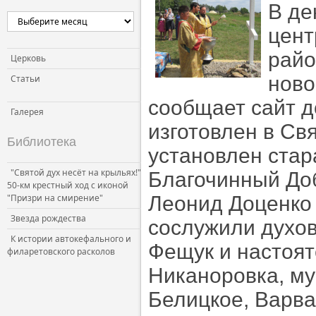
В де
Церковь и власть
цент
Церковь и общество
райо
Церковь и СМИ
Церковь
ново
Статьи
сообщает сайт д
Галерея
изготовлен в Св
Библиотека
установлен стар
"Святой дух несёт на крыльях!"
Благочинный Доб
50-км крестный ход с иконой
"Призри на смирение"
Леонид Доценко
Звезда рождества
сослужили духо
К истории автокефального и
Фещук и настоят
филаретовского расколов
Никаноровка, м
Белицкое, Варва