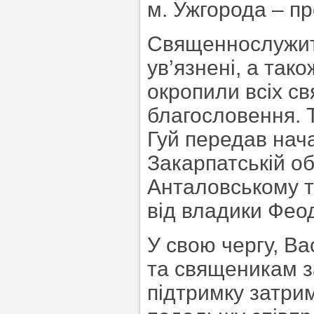
м. Ужгорода – п
Священнослужите
ув’язнені, а так
окропили всіх с
благословення. 
Гуй передав нач
Закарпатській о
Анталовському т
від владики Фео
У свою чергу, В
та священикам за
підтримку затри