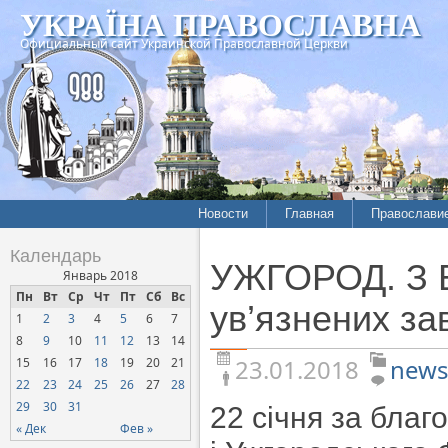
УКРАЇНА ПРАВОСЛАВНА
Официальный сайт Украинской Православной Церкви
Новости
Главная
Православи
Летопись епархий
Богословие
Календарь
УЖГОРОД. З Б
Межконфессиональные
История
Январь 2018
отношения
Пн
Вт
Ср
Чт
Пт
Сб
Вс
Митрополит
ув’язнених за
1
2
3
4
5
6
7
Нарушения прав
Хроники
верующих
8
9
10
11
12
13
14
23.01.2018
news
15
16
17
18
19
20
21
Официальная хроника
22
23
24
25
26
27
28
Расколы, ереси, секты
29
30
31
22 січня за благ
СОЦИАЛЬНОЕ
« Дек
Фев »
СЛУЖЕНИЕ