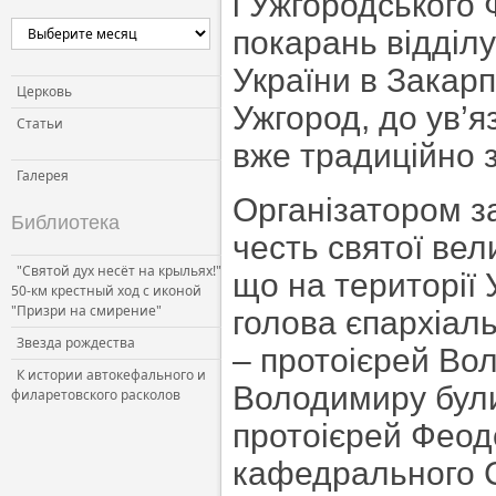
і Ужгородського
Церковь и власть
покарань відділ
Церковь и общество
України в Закарп
Церковь и СМИ
Церковь
Ужгород, до ув’
Статьи
вже традиційно 
Галерея
Організатором з
Библиотека
честь святої вел
"Святой дух несёт на крыльях!"
що на території
50-км крестный ход с иконой
"Призри на смирение"
голова єпархіаль
Звезда рождества
– протоієрей Во
К истории автокефального и
Володимиру були:
филаретовского расколов
протоієрей Фео
кафедрального 