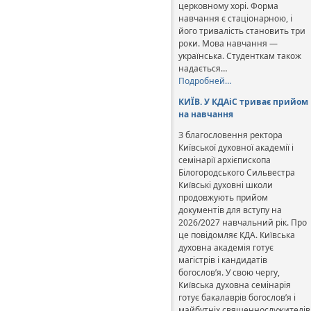
церковному хорі. Форма
навчання є стаціонарною, і
його тривалість становить три
роки. Мова навчання —
українська. Студенткам також
надається…
Подробней…
КИЇВ. У КДАіС триває прийом
на навчання
З благословення ректора
Київської духовної академії і
семінарії архієпископа
Білогородського Сильвестра
Київські духовні школи
продовжують прийом
документів для вступу на
2026/2027 навчальний рік. Про
це повідомляє КДА. Київська
духовна академія готує
магістрів і кандидатів
богослов’я. У свою чергу,
Київська духовна семінарія
готує бакалаврів богослов’я і
майбутніх священнослужителів