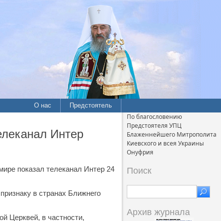
О нас
Предстоятель
По благословению
Предстоятеля УПЦ
елеканал Интер
Блаженнейшего Митрополита
Киевского и всея Украины
Онуфрия
мире показал телеканал Интер 24
Поиск
 признаку в странах Ближнего
Архив журнала
й Церквей, в частности,