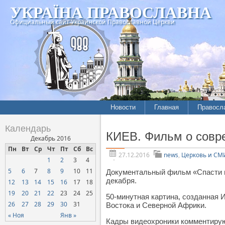
УКРАЇНА ПРАВОСЛАВНА
Официальный сайт Украинской Православной Церкви
Новости
Главная
Правосл
Летопись епархий
Богослов
Календарь
КИЕВ. Фильм о совре
Межконфессиональные
История
Декабрь 2016
отношения
Пн
Вт
Ср
Чт
Пт
Сб
Вс
Митропо
27.12.2016
news
,
Церковь и СМ
1
2
3
4
Нарушения прав
Хроники
верующих
5
6
7
8
9
10
11
Документальный фильм «Спасти и 
декабря.
12
13
14
15
16
17
18
Официальная хроника
19
20
21
22
23
24
25
50-минутная картина, созданная 
Расколы, ереси, секты
26
27
28
29
30
31
Востока и Северной Африки.
СОЦИАЛЬНОЕ
« Ноя
Янв »
Кадры видеохроники комментируют
СЛУЖЕНИЕ