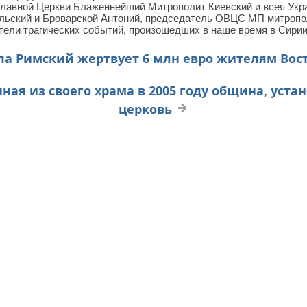
славной Церкви Блаженнейший Митрополит Киевский и всея Ук
льский и Броварской Антоний, председатель ОВЦС МП митропо
етели трагических событий, произошедших в наше время в Сирии,
па Римский жертвует 6 млн евро жителям Вос
ая из своего храма в 2005 году община, уста
церковь