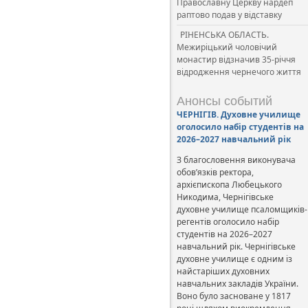
Православну Церкву нардеп
раптово подав у відставку
РІНЕНСЬКА ОБЛАСТЬ.
Межиріцький чоловічий
монастир відзначив 35-річчя
відродження чернечого життя
Анонсы событий
ЧЕРНІГІВ. Духовне училище
оголосило набір студентів на
2026–2027 навчальний рік
З благословення виконувача
обов’язків ректора,
архієпископа Любецького
Никодима, Чернігівське
духовне училище псаломщиків-
регентів оголосило набір
студентів на 2026–2027
навчальний рік. Чернігівське
духовне училище є одним із
найстаріших духовних
навчальних закладів України.
Воно було засноване у 1817