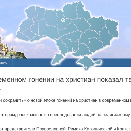
авие
ие
менном гонении на христиан показал т
литы
И
сохранить» о новой эпохе гонений на христиан в современном 
Интером, рассказывает о преследовании людей по религиозному
 представители Православной, Римско-Католической и Коптско