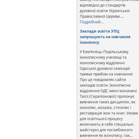
відповідно до стандартів
духовної освіти Української
Православної Церкви….
Подробней…
Заклади освіти УПЦ
запрошують на навчання
іконопису
У Кам’янець-Подільському
іконописному училищі та
іконописному відділенні
Одеської духовної семінарії
триває прийом на навчання.
Про це повідомляє сайти
закладів освіти. Іконописне
відділення ОДС імені монахині
Таїсії (Серапіонової) пропонує
вивчення таких дисциплін, як
іконопис, мозаїка, стінопис і
реставрація ікон та книг. Умови
для освітнього процесу
включають в себе спеціальні
майстерні для поглибленого
вивчення як іконопису, так…