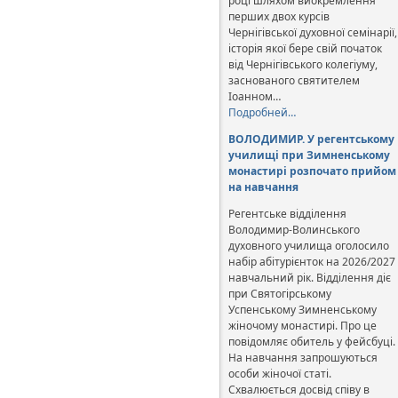
році шляхом виокремлення
перших двох курсів
Чернігівської духовної семінарії,
історія якої бере свій початок
від Чернігівського колегіуму,
заснованого святителем
Іоанном…
Подробней…
ВОЛОДИМИР. У регентському
училищі при Зимненському
монастирі розпочато прийом
на навчання
Регентське відділення
Володимир-Волинського
духовного училища оголосило
набір абітурієнток на 2026/2027
навчальний рік. Відділення діє
при Святогірському
Успенському Зимненському
жіночому монастирі. Про це
повідомляє обитель у фейсбуці.
На навчання запрошуються
особи жіночої статі.
Схвалюється досвід співу в