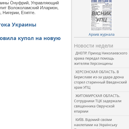
раины Онуфрий, Управляющий
лит Волоколамский Иларион,
 Нигерии, Египте.
тока Украины
Архив журнала
новила купол на новую
Новости недели
ДНЕПР. Приход Николаевского
храма передал помощь
жителям Херсонщины
ХЕРСОНСКАЯ ОБЛАСТЬ. В
Бериславе из-за удара дрона
сгорел старинный Введенский
храм УПЦ
ЖИТОМИРСКАЯ ОБЛАСТЬ.
Сотрудники ТЦК задержали
священника Овручской
епархии
КИЇВ. Відомий своїми
наклепами на Українську