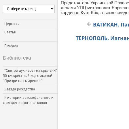
Предстоятель Украинской Право
Церковь и власть
делами УПЦ митрополит Бориспо
кардинал Курт Кох, а также свид
Церковь и общество
Церковь и СМИ
ВАТИКАН. Па
Церковь
Статьи
ТЕРНОПОЛЬ. Изгнанн
Галерея
Библиотека
"Святой дух несёт на крыльях!"
50-км крестный ход с иконой
"Призри на смирение"
Звезда рождества
К истории автокефального и
филаретовского расколов