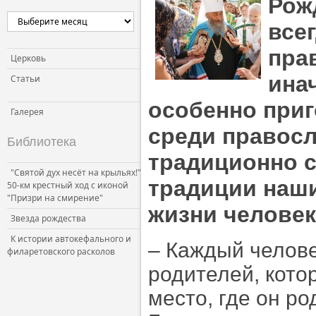
Рож
все
пра
Церковь
ина
Статьи
особенно приг
Галерея
среди правосл
Библиотека
традиционно 
"Святой дух несёт на крыльях!"
традиции наши
50-км крестный ход с иконой
"Призри на смирение"
жизни человек
Звезда рождества
К истории автокефального и
– Каждый челове
филаретовского расколов
родителей, кото
место, где он р