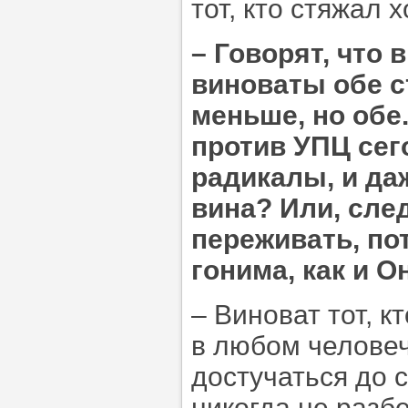
тот, кто стяжал 
–
Говорят, что 
виноваты обе с
меньше, но обе.
против УПЦ сег
радикалы, и да
вина? Или, сле
переживать, по
гонима, как и О
– Виноват тот, к
в любом человеч
достучаться до 
никогда не разбе