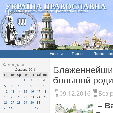
УКРАЇНА ПРАВОСЛАВНА
Официальный сайт Украинской Православной Церкви
Новости
Главная
Православи
Календарь
Блаженнейши
Декабрь 2016
Пн
Вт
Ср
Чт
Пт
Сб
Вс
большой роди
1
2
3
4
5
6
7
8
9
10
11
09.12.2016
Без 
12
13
14
15
16
17
18
19
20
21
22
23
24
25
26
27
28
29
30
31
–
Ва
« Ноя
Янв »