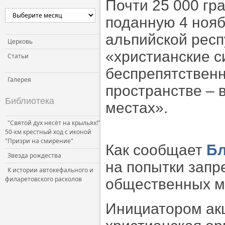
Почти 25 000 гр
поданную 4 ноя
альпийской респ
Церковь
«христианские 
Статьи
беспрепятствен
Галерея
пространстве – 
Библиотека
местах».
"Святой дух несёт на крыльях!"
50-км крестный ход с иконой
"Призри на смирение"
Как сообщает
Бл
Звезда рождества
на попытки запр
К истории автокефального и
филаретовского расколов
общественных м
Инициатором ак