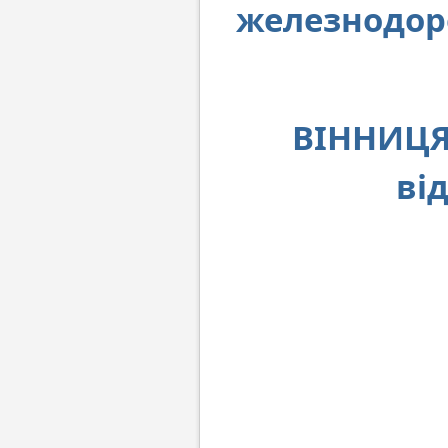
железнодор
ВІННИЦЯ.
ві