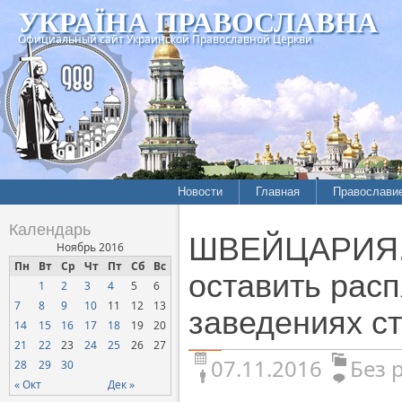
УКРАЇНА ПРАВОСЛАВНА
Официальный сайт Украинской Православной Церкви
Новости
Главная
Православи
Календарь
ШВЕЙЦАРИЯ. 
Ноябрь 2016
Пн
Вт
Ср
Чт
Пт
Сб
Вс
оставить рас
1
2
3
4
5
6
7
8
9
10
11
12
13
заведениях с
14
15
16
17
18
19
20
21
22
23
24
25
26
27
07.11.2016
Без 
28
29
30
« Окт
Дек »