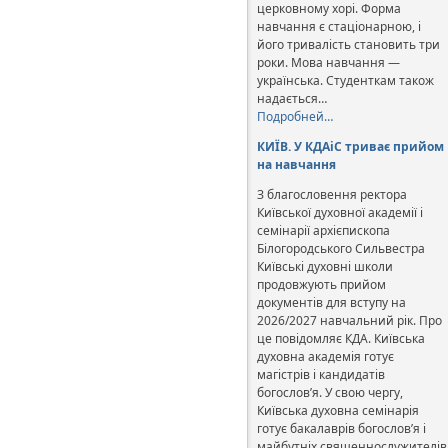
церковному хорі. Форма
навчання є стаціонарною, і
його тривалість становить три
роки. Мова навчання —
українська. Студенткам також
надається…
Подробней…
КИЇВ. У КДАіС триває прийом
на навчання
З благословення ректора
Київської духовної академії і
семінарії архієпископа
Білогородського Сильвестра
Київські духовні школи
продовжують прийом
документів для вступу на
2026/2027 навчальний рік. Про
це повідомляє КДА. Київська
духовна академія готує
магістрів і кандидатів
богослов’я. У свою чергу,
Київська духовна семінарія
готує бакалаврів богослов’я і
майбутніх священнослужителів