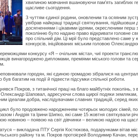
хвилиною мовчання вшановуючи пам’ять загиблих ге
щасливе сьогодення.
З чуттям єдиної родини, оновленим та осяяним зустр
увібрав найкращі традиції святкування, підійшовши
досягненнями і цікавими ідеями, окресленими перш
поколінню було надано право відкривати головне свя
про спільний дім. Ці мрії було представлено саме у 
конкурсів, ініційованих міським головою Олександр
переможцями конкурсу «Я – очільник міста», чиї проекти трансл
жців винагороджено дипломами, преміями міського голови та се
м.
ереповнювали городян, які єдиною громадою зібралися на централ
був багатим на події й підвести підсумки спільної роботи.
явся Покров, з титанічної праці на благо майбутніх поколінь, з в
а Олександр Шаповал, адресуючи слова щирої подяки землякам, я
ним ідеалам добра, наслідувачами славних традицій, серед яких
 цикл було продовжено народженням чотирьох молодих сімей, п
разом і Андрія та Ірини Шипко, які саме 15 жовтня святкували рі
ою новиною – появою на світ дівчинки – великою надією на щас
атуся – викладача ПТУ Сергія Костюкова, подарунками вітав міс
льського району та м. Покров протоієрей Володимир Качан, пере