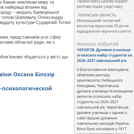
Православну Церкву нардеп
та бажав землякам миру та
раптово подав у відставку
в найкращі вітання від
ороду – медаль Криворізької
РІНЕНСЬКА ОБЛАСТЬ.
му голові Шаповалу Олександру
Межиріцький чоловічий
відділу культури Сударєвій Тетяні
монастир відзначив 35-річчя
відродження чернечого життя
ова, представників усіх сфер
отами обласної ради, які з
Анонсы событий
ЧЕРНІГІВ. Духовне училище
оголосило набір студентів на
бов’язково збудеться у місті, що
2026–2027 навчальний рік
З благословення виконувача
їни Оксана Білозір
обов’язків ректора,
архієпископа Любецького
Никодима, Чернігівське
о-психологической
духовне училище псаломщиків-
регентів оголосило набір
студентів на 2026–2027
навчальний рік. Чернігівське
духовне училище є одним із
найстаріших духовних
навчальних закладів України.
Воно було засноване у 1817