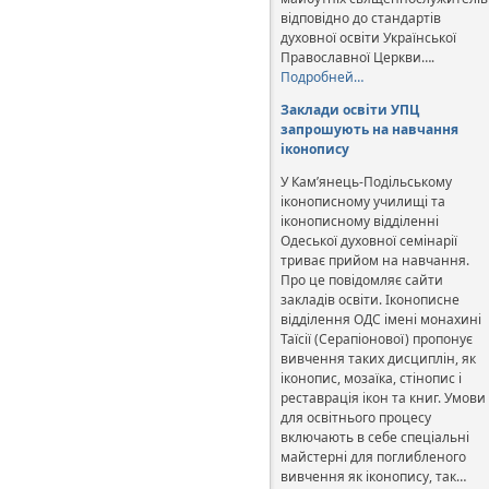
відповідно до стандартів
духовної освіти Української
Православної Церкви….
Подробней…
Заклади освіти УПЦ
запрошують на навчання
іконопису
У Кам’янець-Подільському
іконописному училищі та
іконописному відділенні
Одеської духовної семінарії
триває прийом на навчання.
Про це повідомляє сайти
закладів освіти. Іконописне
відділення ОДС імені монахині
Таїсії (Серапіонової) пропонує
вивчення таких дисциплін, як
іконопис, мозаїка, стінопис і
реставрація ікон та книг. Умови
для освітнього процесу
включають в себе спеціальні
майстерні для поглибленого
вивчення як іконопису, так…