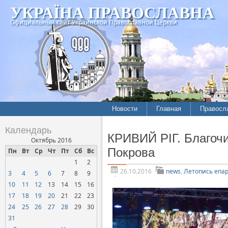
УКРАЇНА ПРАВОСЛАВНА
Официальный сайт Украинской Православной Церкви
Новости
Главная
Правосл
Летопись епархий
Богослов
Календарь
КРИВИЙ РІГ. Благочин
Межконфессиональные
История
Октябрь 2016
отношения
Покрова
Пн
Вт
Ср
Чт
Пт
Сб
Вс
Митропо
1
2
Нарушения прав
Хроники
верующих
26.10.2016
news
,
Летопись епа
3
4
5
6
7
8
9
10
11
12
13
14
15
16
Официальная хроника
17
18
19
20
21
22
23
Расколы, ереси, секты
24
25
26
27
28
29
30
СОЦИАЛЬНОЕ
31
СЛУЖЕНИЕ