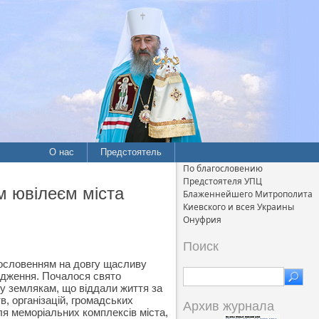
О нас
Предстоятель
По благословению
Предстоятеля УПЦ
м ювілеєм міста
Блаженнейшего Митрополита
Киевского и всея Украины
Онуфрия
Поиск
гословенням на довгу щасливу
одження. Почалося свято
ну землякам, що віддали життя за
, організацій, громадських
Архив журнала
іля меморіальних комплексів міста,