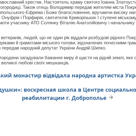
равославний хрестик. Настоятель храму святого Іоанна Златоус
огородиці. Також отець Володимир передав жителям міста Покро
копольського Єфрема і Боже благословення, вручаючи високу наг
 Онуфрія і Порфирія, святителів Криворізьких I ступеня місько
оти учаснику АТО Солянку Віталію Анатолійовичу і начальнику 
етеранів, людей, що не один рік віддали розбудові рідного Покр
дяками й грамотами міського голови, відзначених почесними грам
 передав народний депутат України Андрій Шипко.
ородяни загадували бажання миру й щастя на рідній землі, яке о
 великої любові своїх мешканців.
ький монастир відвідала народна артистка Укра
душки»: воскресная школа в Центре социальн
реабилитации г. Доброполье