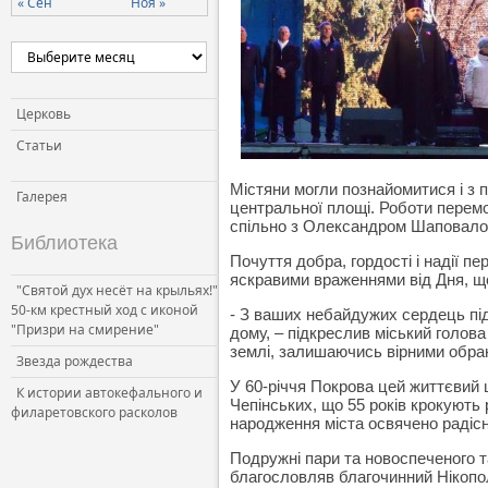
« Сен
Ноя »
Церковь и власть
Церковь и общество
Церковь и СМИ
Церковь
Статьи
Містяни могли познайомитися і з 
Галерея
центральної площі. Роботи перемо
спільно з Олександром Шаповало
Библиотека
Почуття добра, гордості і надії п
яскравими враженнями від Дня, що 
"Святой дух несёт на крыльях!"
50-км крестный ход с иконой
- З ваших небайдужих сердець підн
"Призри на смирение"
дому, – підкреслив міський голов
землі, залишаючись вірними обра
Звезда рождества
У 60-річчя Покрова цей життєвий
К истории автокефального и
Чепінських, що 55 років крокують 
филаретовского расколов
народження міста освячено радісн
Подружні пари та новоспеченого т
благословляв благочинний Нікопо