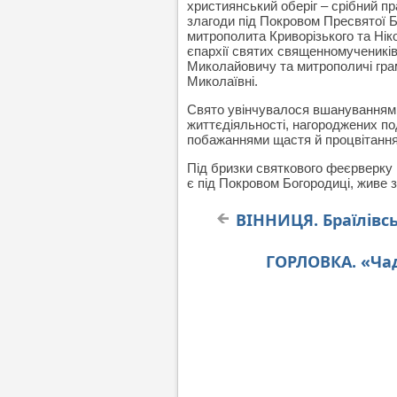
християнський оберіг – срібний п
злагоди під Покровом Пресвятої Б
митрополита Криворізького та Ні
єпархії святих священномучеників
Миколайовичу та митрополичі грам
Миколаївні.
Свято увінчувалося вшануванням в
життєдіяльності, нагороджених по
побажаннями щастя й процвітання
Під бризки святкового феєрверку г
є під Покровом Богородиці, живе з
ВІННИЦЯ. Браїлівс
ГОРЛОВКА. «Ча