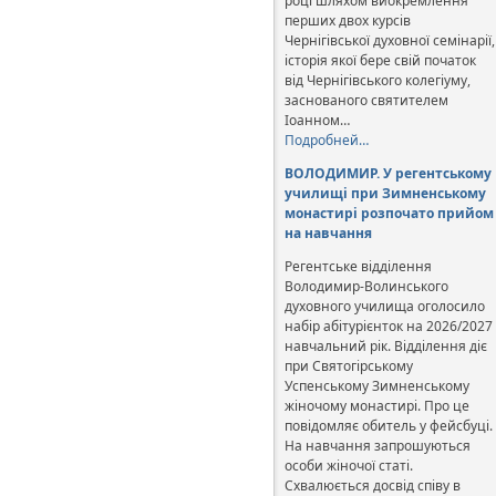
році шляхом виокремлення
перших двох курсів
Чернігівської духовної семінарії,
історія якої бере свій початок
від Чернігівського колегіуму,
заснованого святителем
Іоанном…
Подробней…
ВОЛОДИМИР. У регентському
училищі при Зимненському
монастирі розпочато прийом
на навчання
Регентське відділення
Володимир-Волинського
духовного училища оголосило
набір абітурієнток на 2026/2027
навчальний рік. Відділення діє
при Святогірському
Успенському Зимненському
жіночому монастирі. Про це
повідомляє обитель у фейсбуці.
На навчання запрошуються
особи жіночої статі.
Схвалюється досвід співу в