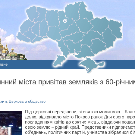
авие
ие
ний міста привітав земляків з 60-річни
литы
рхий
,
Церковь и общество
Під церковні передзвони, зі святою молитвою – бла
долю, відкривало місто Покров ранок Дня свого нар
покладанням квітів до святих місць, віддаючи поша
свою землю – рідний край. Представники підприємств
об’єднань, політичних партій, учнівства зібралися б