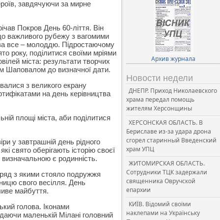
роїв, завдячуючи за мирне
ічав Покров День 60-ліття. Він
 до важливого рубежу з вагомими
 за все – молоддю. Підростаючому
то року, поділитися своїми мріями
Архив журнала
ювілей міста: результати творчих
ом Шаповалом до визначної дати.
Новости недели
ювалися з великого екрану
ДНЕПР. Приход Николаевского
ртифікатами на день керівництва
храма передал помощь
жителям Херсонщины
ьній площі міста, аби поділитися
ХЕРСОНСКАЯ ОБЛАСТЬ. В
Бериславе из-за удара дрона
сгорел старинный Введенский
іри у завтрашній день рідного
храм УПЦ
кі свято оберігають історію своєї
 визначальною є родинність.
ЖИТОМИРСКАЯ ОБЛАСТЬ.
Сотрудники ТЦК задержали
оряд з якими стояло подружжя
священника Овручской
чницю свого весілля. День
епархии
ливе майбуття.
КИЇВ. Відомий своїми
ький голова. Іконами
наклепами на Українську
даючи маленькій Мілані головний