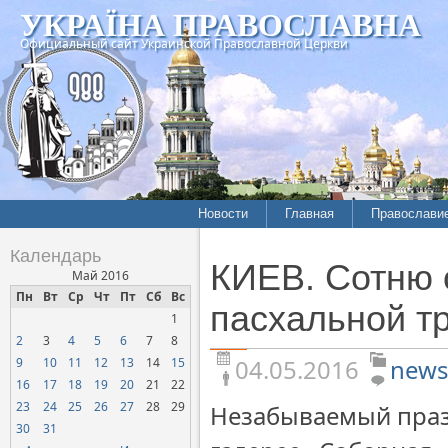
УКРАЇНА ПРАВОСЛАВНА
Официальный сайт Украинской Православной Церкви
Новости
Главная
Православи
Летопись епархий
Богословие
Календарь
КИЕВ. Сотню 
Межконфессиональные
История
Май 2016
отношения
Пн
Вт
Ср
Чт
Пт
Сб
Вс
Митрополит
пасхальной т
1
Нарушения прав
Хроники
верующих
2
3
4
5
6
7
8
04.05.2016
news
9
10
11
12
13
14
15
Официальная хроника
16
17
18
19
20
21
22
Расколы, ереси, секты
23
24
25
26
27
28
29
Незабываемый праз
СОЦИАЛЬНОЕ
30
31
СЛУЖЕНИЕ