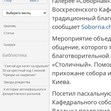
галерее «Соборная»
« Апр
Июн »
Церковь и власть
Воскресенского Каф
Церковь и общество
традиционный благ
Церковь и СМИ
сообщает
Soborna.c
Церковь
Статьи
Мероприятие объед
Галерея
общение, которого 
благотворительной 
Библиотека
«Столичный». Помощ
"Святой дух несёт на крыльях!"
50-км крестный ход с иконой
прихожане собора 
"Призри на смирение"
Киева.
Звезда рождества
К истории автокефального и
Посетил пасхальную
филаретовского расколов
Кафедрального соб
Владыка поздравил 