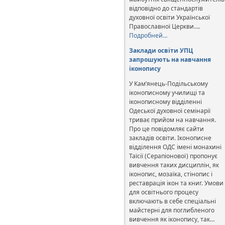
відповідно до стандартів
духовної освіти Української
Православної Церкви….
Подробней…
Заклади освіти УПЦ
запрошують на навчання
іконопису
У Кам’янець-Подільському
іконописному училищі та
іконописному відділенні
Одеської духовної семінарії
триває прийом на навчання.
Про це повідомляє сайти
закладів освіти. Іконописне
відділення ОДС імені монахині
Таїсії (Серапіонової) пропонує
вивчення таких дисциплін, як
іконопис, мозаїка, стінопис і
реставрація ікон та книг. Умови
для освітнього процесу
включають в себе спеціальні
майстерні для поглибленого
вивчення як іконопису, так…