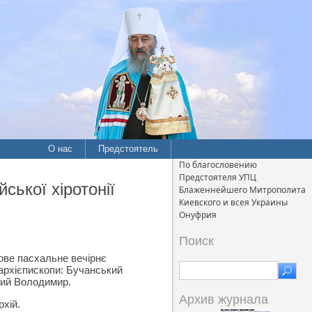
О нас
Предстоятель
По благословению
Предстоятеля УПЦ
ської хіротонії
Блаженнейшего Митрополита
Киевского и всея Украины
Онуфрия
Поиск
кове пасхальне вечірнє
архієпископи: Бучанський
кий Володимир.
Архив журнала
хій.