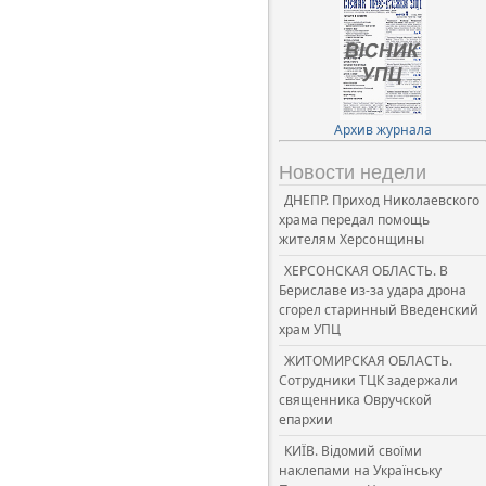
Архив журнала
Новости недели
ДНЕПР. Приход Николаевского
храма передал помощь
жителям Херсонщины
ХЕРСОНСКАЯ ОБЛАСТЬ. В
Бериславе из-за удара дрона
сгорел старинный Введенский
храм УПЦ
ЖИТОМИРСКАЯ ОБЛАСТЬ.
Сотрудники ТЦК задержали
священника Овручской
епархии
КИЇВ. Відомий своїми
наклепами на Українську