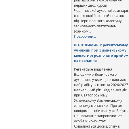
році шляхом виокремлення
перших двох курсів
Чернігівської духовної семінарії,
історія якої бере свій початок
від Чернігівського колегіуму,
заснованого святителем
Іоанном…
Подробней…
ВОЛОДИМИР. У регентському
училищі при Зимненському
монастирі розпочато прийом
на навчання
Регентське відділення
Володимир-Волинського
духовного училища оголосило
набір абітурієнток на 2026/2027
навчальний рік. Відділення діє
при Святогірському
Успенському Зимненському
жіночому монастирі. Про це
повідомляє обитель у фейсбуці.
На навчання запрошуються
особи жіночої статі.
Схвалюється досвід співу в