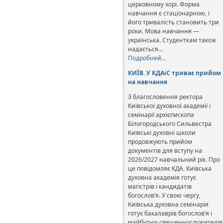
церковному хорі. Форма
навчання є стаціонарною, і
його тривалість становить три
роки. Мова навчання —
українська. Студенткам також
надається…
Подробней…
КИЇВ. У КДАіС триває прийом
на навчання
З благословення ректора
Київської духовної академії і
семінарії архієпископа
Білогородського Сильвестра
Київські духовні школи
продовжують прийом
документів для вступу на
2026/2027 навчальний рік. Про
це повідомляє КДА. Київська
духовна академія готує
магістрів і кандидатів
богослов’я. У свою чергу,
Київська духовна семінарія
готує бакалаврів богослов’я і
майбутніх священнослужителів