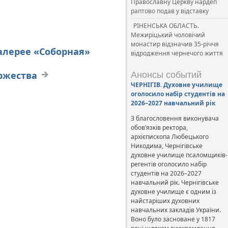
Православну Церкву нардеп
раптово подав у відставку
РІНЕНСЬКА ОБЛАСТЬ.
Межиріцький чоловічий
монастир відзначив 35-річчя
алерее «Соборная»
відродження чернечого життя
ржества
Анонсы событий
ЧЕРНІГІВ. Духовне училище
оголосило набір студентів на
2026–2027 навчальний рік
З благословення виконувача
обов’язків ректора,
архієпископа Любецького
Никодима, Чернігівське
духовне училище псаломщиків-
регентів оголосило набір
студентів на 2026–2027
навчальний рік. Чернігівське
духовне училище є одним із
найстаріших духовних
навчальних закладів України.
Воно було засноване у 1817