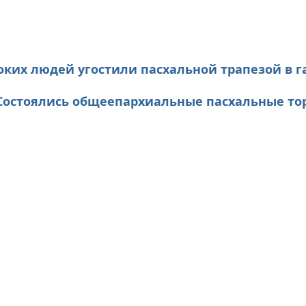
оких людей угостили пасхальной трапезой в г
Состоялись общеепархиальные пасхальные то