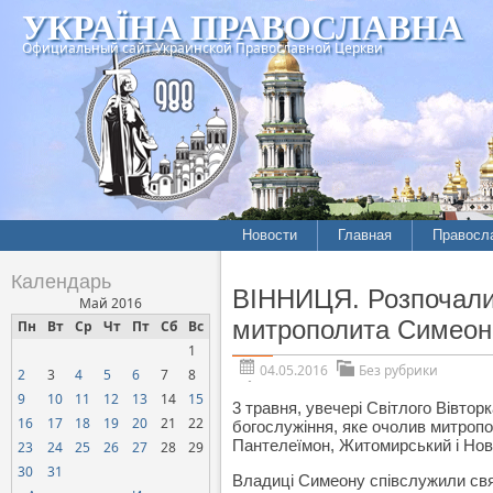
УКРАЇНА ПРАВОСЛАВНА
Официальный сайт Украинской Православной Церкви
Новости
Главная
Правосл
Календарь
ВІННИЦЯ. Розпочалися
Май 2016
митрополита Симеон
Пн
Вт
Ср
Чт
Пт
Сб
Вс
1
04.05.2016
Без рубрики
2
3
4
5
6
7
8
9
10
11
12
13
14
15
3 травня, увечері Світлого Вівто
16
17
18
19
20
21
22
богослужіння, яке очолив митроп
Пантелеїмон, Житомирський і Нов
23
24
25
26
27
28
29
30
31
Владиці Симеону співслужили свя