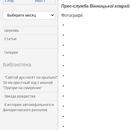
« Апр
Июн »
Прес-служба Вінницької єпархії
Фотографії
Церковь
Статьи
Галерея
Библиотека
"Святой дух несёт на крыльях!"
50-км крестный ход с иконой
"Призри на смирение"
Звезда рождества
К истории автокефального и
филаретовского расколов