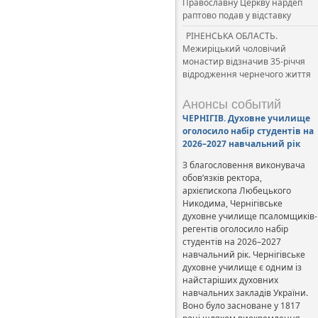
Православну Церкву нардеп
раптово подав у відставку
РІНЕНСЬКА ОБЛАСТЬ.
Межиріцький чоловічий
монастир відзначив 35-річчя
відродження чернечого життя
Анонсы событий
ЧЕРНІГІВ. Духовне училище
оголосило набір студентів на
2026–2027 навчальний рік
З благословення виконувача
обов’язків ректора,
архієпископа Любецького
Никодима, Чернігівське
духовне училище псаломщиків-
регентів оголосило набір
студентів на 2026–2027
навчальний рік. Чернігівське
духовне училище є одним із
найстаріших духовних
навчальних закладів України.
Воно було засноване у 1817