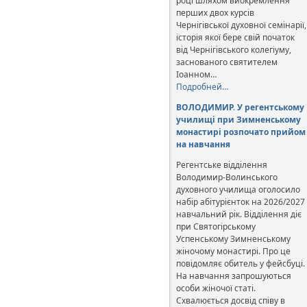
році шляхом виокремлення
перших двох курсів
Чернігівської духовної семінарії,
історія якої бере свій початок
від Чернігівського колегіуму,
заснованого святителем
Іоанном…
Подробней…
ВОЛОДИМИР. У регентському
училищі при Зимненському
монастирі розпочато прийом
на навчання
Регентське відділення
Володимир-Волинського
духовного училища оголосило
набір абітурієнток на 2026/2027
навчальний рік. Відділення діє
при Святогірському
Успенському Зимненському
жіночому монастирі. Про це
повідомляє обитель у фейсбуці.
На навчання запрошуються
особи жіночої статі.
Схвалюється досвід співу в