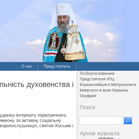
О нас
Предстоятель
По благословению
Предстоятеля УПЦ
льність духовенства і
Блаженнейшего Митрополита
Киевского и всея Украины
Онуфрия
Поиск
удинку-інтернату геріатричного
имеону за активну соціальну
«Скоропослушниці», святих Косьми і
Архив журнала