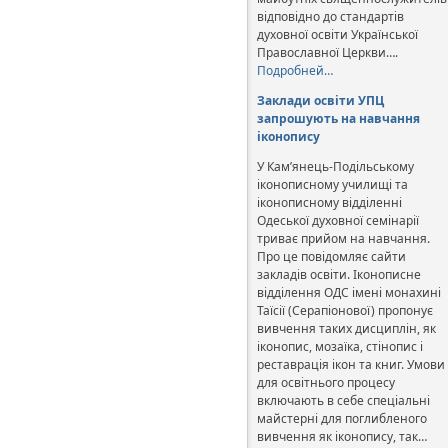
відповідно до стандартів
духовної освіти Української
Православної Церкви….
Подробней…
Заклади освіти УПЦ
запрошують на навчання
іконопису
У Кам’янець-Подільському
іконописному училищі та
іконописному відділенні
Одеської духовної семінарії
триває прийом на навчання.
Про це повідомляє сайти
закладів освіти. Іконописне
відділення ОДС імені монахині
Таїсії (Серапіонової) пропонує
вивчення таких дисциплін, як
іконопис, мозаїка, стінопис і
реставрація ікон та книг. Умови
для освітнього процесу
включають в себе спеціальні
майстерні для поглибленого
вивчення як іконопису, так…