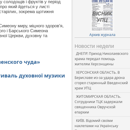
у солодощів і фруктів у період
про який йдеться у листі
рестарілих, зокрема щотижня
Симеону миру, міцного здоров’я,
кого і Барського Симеона
Архив журнала
вної Церкви, духовну та
Новости недели
ДНЕПР. Приход Николаевского
храма передал помощь
енского чуда»
жителям Херсонщины
ХЕРСОНСКАЯ ОБЛАСТЬ. В
стиваль духовної музики
Бериславе из-за удара дрона
сгорел старинный Введенский
храм УПЦ
ЖИТОМИРСКАЯ ОБЛАСТЬ.
Сотрудники ТЦК задержали
священника Овручской
епархии
КИЇВ. Відомий своїми
наклепами на Українську