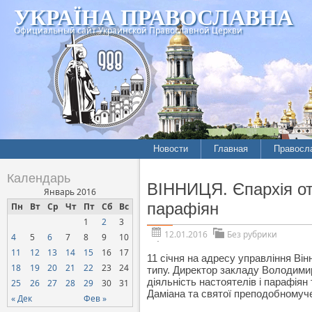
УКРАЇНА ПРАВОСЛАВНА
Официальный сайт Украинской Православной Церкви
Новости
Главная
Правосл
Календарь
ВІННИЦЯ. Єпархія отр
Январь 2016
парафіян
Пн
Вт
Ср
Чт
Пт
Сб
Вс
1
2
3
12.01.2016
Без рубрики
4
5
6
7
8
9
10
11
12
13
14
15
16
17
11 січня на адресу управління Він
18
19
20
21
22
23
24
типу. Директор закладу Володими
діяльність настоятелів і парафіян
25
26
27
28
29
30
31
Даміана та святої преподобномуч
« Дек
Фев »