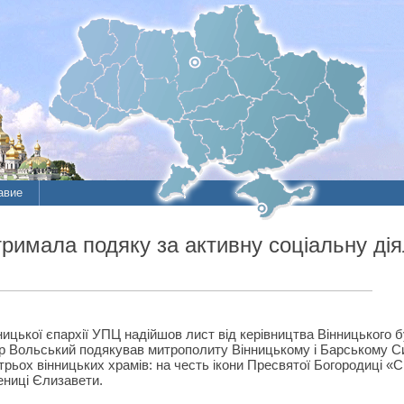
авие
имала подяку за активну соціальну дія
ницької єпархії УПЦ надійшов лист від керівництва Вінницького б
р Вольський подякував митрополиту Вінницькому і Барському С
 трьох вінницьких храмів: на честь ікони Пресвятої Богородиці 
ениці Єлизавети.