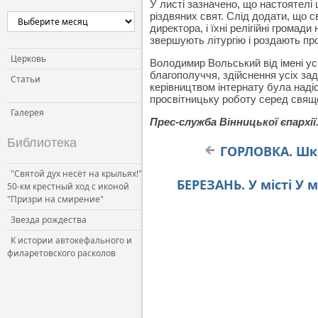
У листі зазначено, що настоятелі 
різдвяних свят. Слід додати, що с
директора, і їхні релігійні грома
звершують літургію і роздають пр
Церковь
Володимир Вольський від імені ус
благополуччя, здійснення усіх зад
Статьи
керівництвом інтернату була наді
просвітницьку роботу серед свяще
Галерея
Прес-служба Вінницької єпархії
Библиотека
ГОРЛОВКА. Шк
"Святой дух несёт на крыльях!"
БЕРЕЗАНЬ. У місті У 
50-км крестный ход с иконой
"Призри на смирение"
Звезда рождества
К истории автокефального и
филаретовского расколов