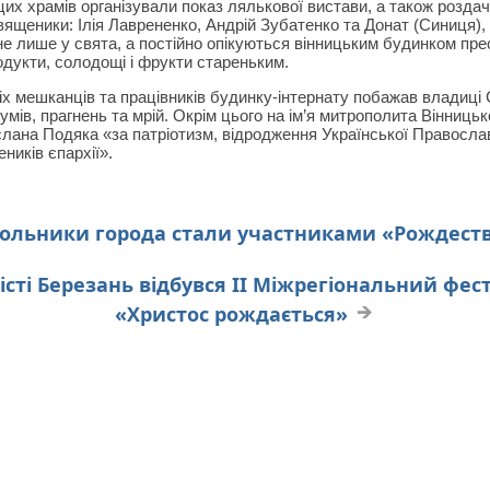
цих храмів організували показ лялькової вистави, а також роздач
вященики: Ілія Лаврененко, Андрій Зубатенко та Донат (Синиця), 
ди не лише у свята, а постійно опікуються вінницьким будинком п
одукти, солодощі і фрукти стареньким.
іх мешканців та працівників будинку-інтернату побажав владиці 
умів, прагнень та мрій. Окрім цього на ім’я митрополита Вінниць
слана Подяка «за патріотизм, відродження Української Правосла
ників єпархії».
.
ольники города стали участниками «Рождеств
місті Березань відбувся ІІ Міжрегіональний фе
«Христос рождається»