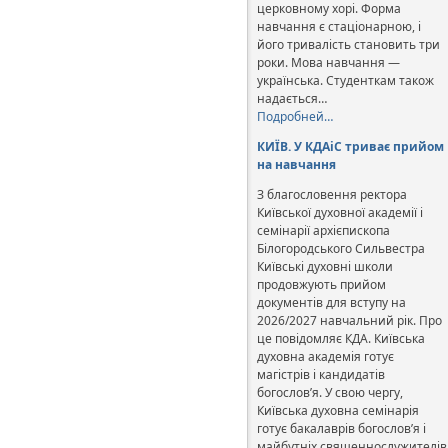
церковному хорі. Форма
навчання є стаціонарною, і
його тривалість становить три
роки. Мова навчання —
українська. Студенткам також
надається…
Подробней…
КИЇВ. У КДАіС триває прийом
на навчання
З благословення ректора
Київської духовної академії і
семінарії архієпископа
Білогородського Сильвестра
Київські духовні школи
продовжують прийом
документів для вступу на
2026/2027 навчальний рік. Про
це повідомляє КДА. Київська
духовна академія готує
магістрів і кандидатів
богослов’я. У свою чергу,
Київська духовна семінарія
готує бакалаврів богослов’я і
майбутніх священнослужителів