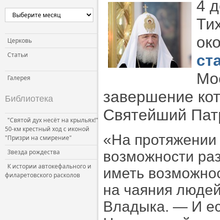
4 
Церковь и власть
Ти
Церковь и общество
ок
Церковь и СМИ
Церковь
Статьи
ст
Мо
Галерея
завершение кот
Библиотека
Святейший Пат
"Святой дух несёт на крыльях!"
50-км крестный ход с иконой
«На протяжении
"Призри на смирение"
Звезда рождества
возможности раз
К истории автокефального и
иметь возможно
филаретовского расколов
на чаяния людей
Владыка. — И ес