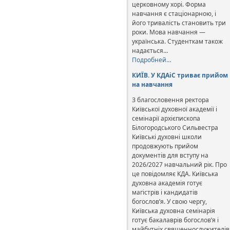
церковному хорі. Форма
навчання є стаціонарною, і
його тривалість становить три
роки. Мова навчання —
українська. Студенткам також
надається…
Подробней…
КИЇВ. У КДАіС триває прийом
на навчання
З благословення ректора
Київської духовної академії і
семінарії архієпископа
Білогородського Сильвестра
Київські духовні школи
продовжують прийом
документів для вступу на
2026/2027 навчальний рік. Про
це повідомляє КДА. Київська
духовна академія готує
магістрів і кандидатів
богослов’я. У свою чергу,
Київська духовна семінарія
готує бакалаврів богослов’я і
майбутніх священнослужителів