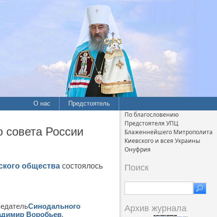
О нас
Предстоятель
По благословению
Предстоятеля УПЦ
 совета России
Блаженнейшего Митрополита
Киевского и всея Украины
Онуфрия
ского общества
состоялось
Поиск
седатель
Синодального
Архив журнала
адимир Воробьев
,