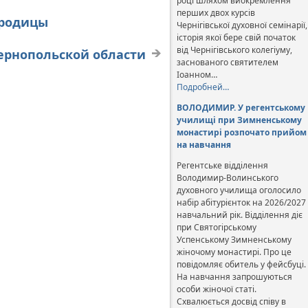
році шляхом виокремлення
перших двох курсів
ородицы
Чернігівської духовної семінарії,
історія якої бере свій початок
від Чернігівського колегіуму,
ернопольской области
заснованого святителем
Іоанном…
Подробней…
ВОЛОДИМИР. У регентському
училищі при Зимненському
монастирі розпочато прийом
на навчання
Регентське відділення
Володимир-Волинського
духовного училища оголосило
набір абітурієнток на 2026/2027
навчальний рік. Відділення діє
при Святогірському
Успенському Зимненському
жіночому монастирі. Про це
повідомляє обитель у фейсбуці.
На навчання запрошуються
особи жіночої статі.
Схвалюється досвід співу в