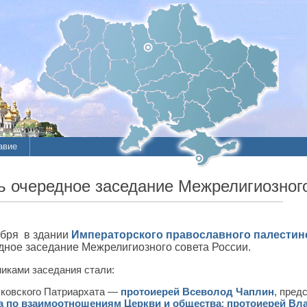
авие
 очередное заседание Межрелигиозного
абря в здании
Императорского православного палестин
дное заседание Межрелигиозного совета России.
иками заседания стали:
сковского Патриархата —
протоиерей Всеволод Чаплин
, пред
а по взаимоотношениям Церкви и общества
;
протоиерей Вл