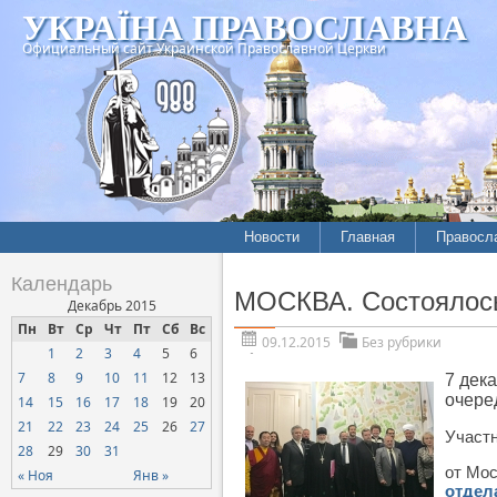
УКРАЇНА ПРАВОСЛАВНА
Официальный сайт Украинской Православной Церкви
Новости
Главная
Правосл
Календарь
МОСКВА. Состоялось
Декабрь 2015
Пн
Вт
Ср
Чт
Пт
Сб
Вс
09.12.2015
Без рубрики
1
2
3
4
5
6
7
8
9
10
11
12
13
7 дек
очере
14
15
16
17
18
19
20
21
22
23
24
25
26
27
Участн
28
29
30
31
от Мо
« Ноя
Янв »
отдел