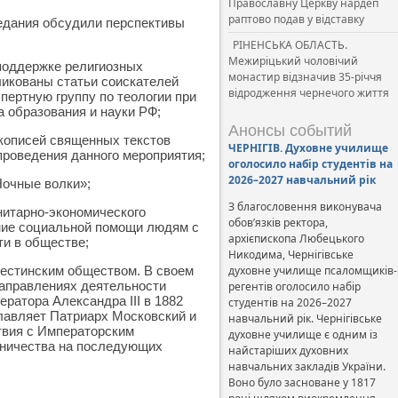
Православну Церкву нардеп
раптово подав у відставку
седания обсудили перспективы
РІНЕНСЬКА ОБЛАСТЬ.
Межиріцький чоловічий
поддержке религиозных
монастир відзначив 35-річчя
ликованы статьи соискателей
відродження чернечого життя
пертную группу по теологии при
 образования и науки РФ;
Анонсы событий
кописей священных текстов
ЧЕРНІГІВ. Духовне училище
проведения данного мероприятия;
оголосило набір студентів на
2026–2027 навчальний рік
Ночные волки»;
З благословення виконувача
нитарно-экономического
обов’язків ректора,
ание социальной помощи людям с
архієпископа Любецького
ти в обществе;
Никодима, Чернігівське
лестинским обществом. В своем
духовне училище псаломщиків-
направлениях деятельности
регентів оголосило набір
ратора Александра III в 1882
студентів на 2026–2027
лавляет Патриарх Московский и
навчальний рік. Чернігівське
твия с Императорским
духовне училище є одним із
дничества на последующих
найстаріших духовних
навчальних закладів України.
Воно було засноване у 1817