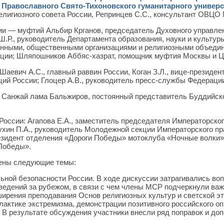
р
Православного Свято-Тихоновского гуманитарного универс
лигиозного совета России, Репринцев С.С., консультант ОВЦО
ии — муфтий Альбир Крганов, председатель Духовного управле
Ш.Р., руководитель Департамента образования, науки и культур
енными, общественными организациями и религиозными объеди
ции; Шляпошников Аббяс-хазрат, помощник муфтия Москвы и Це
аевич А.С., главный раввин России, Коган З.Л., вице-президен
ций России; Глоцер А.В., руководитель пресс-службы Федераци
 Санжай лама Бальжиров, постоянный представитель Буддийск
России: Агапова Е.А., заместитель председателя Императорско
ухин П.А., руководитель Молодежной секции Императорского пр
езидент отделения «Дороги Победы» мотоклуба «Ночные волки»
Победы».
рены следующие темы:
ьной безопасности России. В ходе дискуссии затрагивались во
едений за рубежом, в связи с чем члены МСР подчеркнули важ
ширения преподавания Основ религиозных культур и светской эт
актике экстремизма, демонстрации позитивного российского оп
 В результате обсуждения участники внесли ряд поправок и до