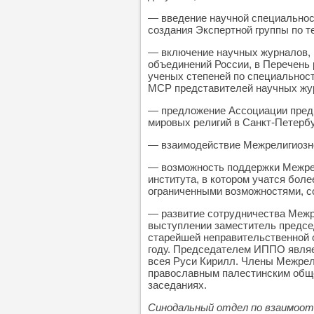
— введение научной специальнос
создания Экспертной группы по т
— включение научных журналов,
объединений России, в Перечень
ученых степеней по специальност
МСР представителей научных жур
— предложение Ассоциации предп
мировых религий в Санкт-Петербу
— взаимодействие Межрелигиозно
— возможность поддержки Межрел
института, в котором учатся бол
ограниченными возможностями, со
— развитие сотрудничества Межр
выступлении заместитель предсе
старейшей неправительственной о
году. Председателем ИППО являе
всея Руси Кирилл. Члены Межрел
православным палестинским обще
заседаниях.
Синодальный отдел по взаимоо