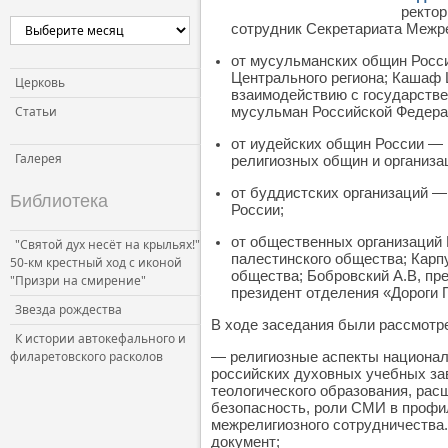
ректо
сотрудник Секретариата Межре
от мусульманских общин Росс
Центрального региона; Кашаф 
Церковь
взаимодействию с государств
Статьи
мусульман Российской Федера
от иудейских общин России — Ш
Галерея
религиозных общин и организа
от буддистских организаций —
Библиотека
России;
от общественных организаций 
"Святой дух несёт на крыльях!"
палестинского общества; Карп
50-км крестный ход с иконой
общества; Бобровский А.В, пр
"Призри на смирение"
президент отделения «Дороги 
Звезда рождества
В ходе заседания были рассмот
К истории автокефального и
филаретовского расколов
— религиозные аспекты национал
российских духовных учебных зав
теологического образования, рас
безопасность, роли СМИ в профил
межрелигиозного сотрудничества.
документ;