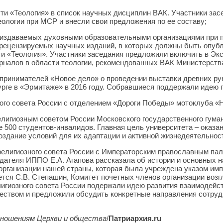
ти «Теология» в список научных дисциплин ВАК. Участники за
еологии при МСР и внесли свои предложения по ее составу;
 издаваемых духовными образовательными организациями при 
 рецензируемых научных изданий, в которых должны быть опуб
и «Теология». Участники заседания предложили включить в Экс
налов в области теологии, рекомендованных ВАК Министерства
ринимателей «Новое дело» о проведении выставки древних ру
рге в «Эрмитаже» в 2016 году. Собравшиеся поддержали идею 
го совета России с отделением «Дороги Победы» мотоклуба «
игиозным советом России Московского государственного гума
ее 500 студентов-инвалидов. Главная цель университета – оказ
здание условий для их адаптации и активной жизнедеятельнос
елигиозного совета России с Императорским православным па
дателя ИППО Е.А. Агапова рассказала об истории и основных 
рганизации нашей страны, которая была учреждена указом импе
тся С.В. Степашин, Комитет почетных членов организации возг
игиозного совета России подержали идею развития взаимодейс
ством и предложили обсудить конкретные направления сотру
тношениям Церкви и общества
/
Патриархия.ru