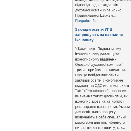
відповідно до стандартів
духовної освіти Української
Православної Церкви….
Подробней…
Заклади освіти УПЦ
запрошують на навчання
іконопису
У Кам’янець-Подільському
іконописному училищі та
іконописному відділенні
Одеської духовної семінарії
триває прийом на навчання.
Про це повідомляє сайти
закладів освіти. Іконописне
відділення ОДС імені монахині
Таїсії (Серапіонової) пропонує
вивчення таких дисциплін, як
іконопис, мозаїка, стінопис і
реставрація ікон та книг. Умови
для освітнього процесу
включають в себе спеціальні
майстерні для поглибленого
вивчення як іконопису, так…