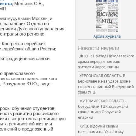
итета
; Мельник С.В.,
 МП;
ния мусульман Москвы и
ы, начальник Отдела по
нениями Духовного управления
нтрального региона;
Архив журнала
т Конгресса еврейских
Новости недели
и еврейских общин России;
ДНЕПР. Приход Николаевского
ой традиционной сангхи
храма передал помощь
жителям Херсонщины
го православного
ХЕРСОНСКАЯ ОБЛАСТЬ. В
авославного палестинского
Бериславе из-за удара дрона
, Разудалов Ю.Ю., вице-
сгорел старинный Введенский
храм УПЦ
ЖИТОМИРСКАЯ ОБЛАСТЬ.
Сотрудники ТЦК задержали
просы обучения студентов
священника Овручской
ность развития российского
епархии
ики с акцентом на религиозную
ыта религиозной жизни и
КИЇВ. Відомий своїми
полнений в предложенный
наклепами на Українську