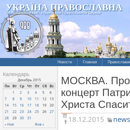
УКРАЇНА ПРАВОСЛАВНА
Официальный сайт Украинской Православной Церкви
Новости
Главная
Православи
Летопись епархий
Богословие
Календарь
МОСКВА. Прой
Межконфессиональные
История
Декабрь 2015
отношения
Пн
Вт
Ср
Чт
Пт
Сб
Вс
Митрополит
концерт Патр
1
2
3
4
5
6
Нарушения прав
Хроники
верующих
7
8
9
10
11
12
13
Христа Спаси
14
15
16
17
18
19
20
Официальная хроника
21
22
23
24
25
26
27
Расколы, ереси, секты
18.12.2015
news
28
29
30
31
СОЦИАЛЬНОЕ
« Ноя
Янв »
СЛУЖЕНИЕ