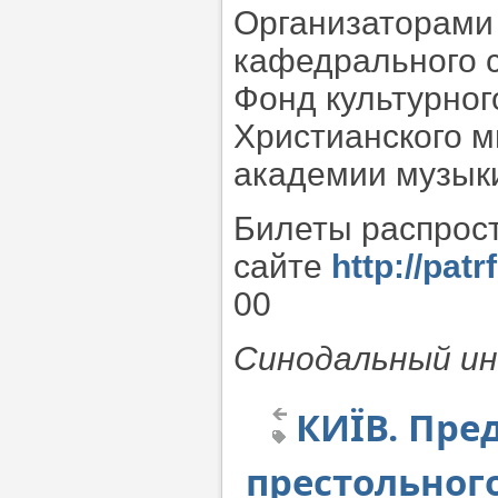
Организаторами
кафедрального 
Фонд культурног
Христианского м
академии музыки
Билеты распрост
сайте
http://patr
00
Синодальный и
КИЇВ. Пре
престольног