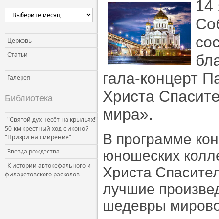
14
Церковь и власть
Со
Церковь и общество
сос
Церковь и СМИ
Церковь
Статьи
бл
гала-концерт П
Галерея
Христа Спасите
Библиотека
мира».
"Святой дух несёт на крыльях!"
50-км крестный ход с иконой
В программе кон
"Призри на смирение"
Звезда рождества
юношеских колл
К истории автокефального и
Христа Спасител
филаретовского расколов
лучшие произвед
шедевры мировой