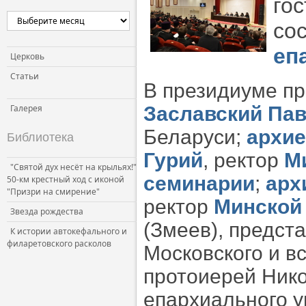
го
Церковь и власть
со
Церковь и общество
еп
Церковь и СМИ
Церковь
Статьи
В президиуме пр
Галерея
Заславский Па
Беларуси;
архие
Библиотека
Гурий
, ректор
М
"Святой дух несёт на крыльях!"
семинарии
;
арх
50-км крестный ход с иконой
"Призри на смирение"
ректор
Минской
Звезда рождества
(Змеев), предст
К истории автокефального и
филаретовского расколов
Московского и в
протоиерей Нико
епархиального у