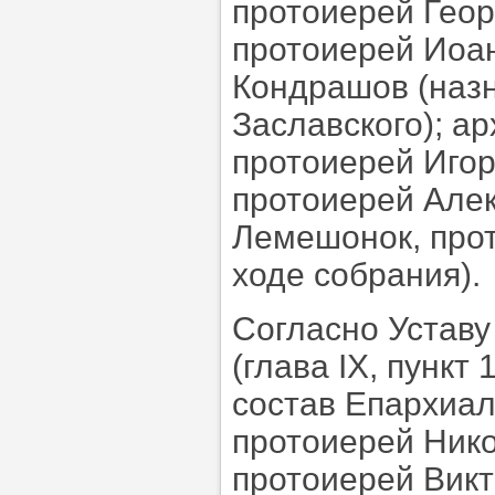
протоиерей Геор
протоиерей Иоа
Кондрашов (назн
Заславского); а
протоиерей Игор
протоиерей Але
Лемешонок, про
ходе собрания).
Согласно Уставу
(глава IX, пунк
состав Епархиал
протоиерей Ник
протоиерей Вик