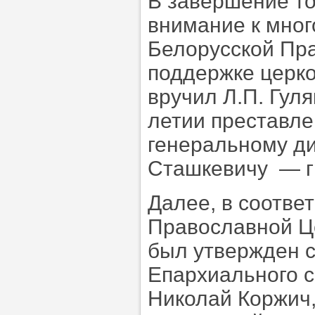
В завершение то
внимание к мног
Белорусской Пр
поддержке церк
вручил Л.П. Гул
летии преставлен
генеральному д
Сташкевичу — г
Далее, в соотве
Православной Цер
был утвержден 
Епархиального с
Николай Коржич,