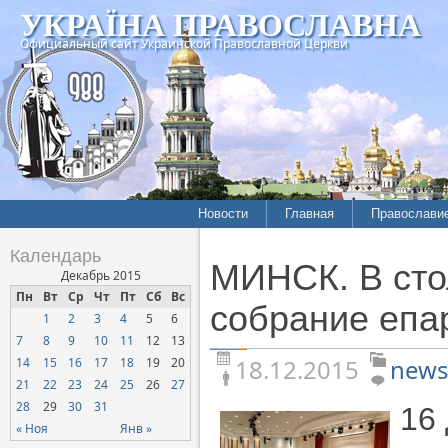
УКРАЇНА ПРАВОСЛАВНА
Официальный сайт Украинской Православной Церкви
Новости
Главная
Православи
Летопись епархий
Богословие
Календарь
МИНСК. В ст
Межконфессиональные
История
Декабрь 2015
отношения
Пн
Вт
Ср
Чт
Пт
Сб
Вс
Митрополит
собрание епа
1
2
3
4
5
6
Нарушения прав
Хроники
верующих
7
8
9
10
11
12
13
18.12.2015
news
14
15
16
17
18
19
20
Официальная хроника
21
22
23
24
25
26
27
Расколы, ереси, секты
28
29
30
31
16
СОЦИАЛЬНОЕ
« Ноя
Янв »
СЛУЖЕНИЕ