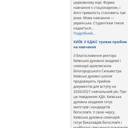
церковному хорі. Форма
навчання є стаціонарною, і
його тривалість становить три
роки. Мова навчання —
українська. Студенткам також
надається…
Подробней…
КИЇВ. У КДАіС триває прийом
на навчання
З благословення ректора
Київської духовної академії і
семінарії архієпископа
Білогородського Сильвестра
Київські духовні школи
продовжують прийом
документів для вступу на
2026/2027 навчальний рік. Про
це повідомляє КДА. Київська
духовна академія готує
магістрів і кандидатів
богослов’я. У свою чергу,
Київська духовна семінарія
готує бакалаврів богослов’я і
майбутніх священнослужителів