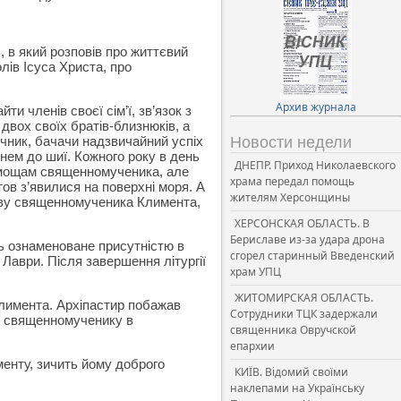
 в який розповів про життєвий
ів Ісуса Христа, про
Архив журнала
 членів своєї сім’ї, зв’язок з
двох своїх братів-близнюків, а
ичник, бачачи надзвичайний успіх
Новости недели
енем до шиї. Кожного року в день
ДНЕПР. Приход Николаевского
я мощам священномученика, але
храма передал помощь
ов з’явилися на поверхні моря. А
жителям Херсонщины
лаву священномученика Климента,
ХЕРСОНСКАЯ ОБЛАСТЬ. В
Бериславе из-за удара дрона
ь ознаменоване присутністю в
сгорел старинный Введенский
Лаври. Після завершення літургії
храм УПЦ
ЖИТОМИРСКАЯ ОБЛАСТЬ.
Климента. Архіпастир побажав
Сотрудники ТЦК задержали
у священномученику в
священника Овручской
епархии
енту, зичить йому доброго
КИЇВ. Відомий своїми
наклепами на Українську