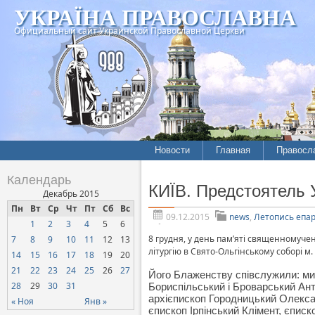
УКРАЇНА ПРАВОСЛАВНА
Официальный сайт Украинской Православной Церкви
Новости
Главная
Правосл
Летопись епархий
Богослов
Календарь
КИЇВ. Предстоятель У
Межконфессиональные
История
Декабрь 2015
отношения
Пн
Вт
Ср
Чт
Пт
Сб
Вс
Митропо
09.12.2015
news
,
Летопись епа
1
2
3
4
5
6
Нарушения прав
Хроники
верующих
8 грудня, у день пам’яті священномуче
7
8
9
10
11
12
13
літургію в Свято-Ольгінському соборі м.
14
15
16
17
18
19
20
Официальная хроника
21
22
23
24
25
26
27
Його Блаженству співслужили: м
Расколы, ереси, секты
28
29
30
31
Бориспільський і Броварський Ант
СОЦИАЛЬНОЕ
архієпископ Городницький Олекса
« Ноя
Янв »
єпископ Ірпінський Клімент, єпис
СЛУЖЕНИЕ