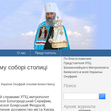
О нас
Предстоятель
По благословению
Предстоятеля УПЦ
му соборі столиці
Блаженнейшего Митрополита
Киевского и всея Украины
Онуфрия
ї України Онуфрій очолив Божествену
Поиск
ий справами УПЦ митрополит
ископ Білогородський Серафим,
ископ Боярський Феодосій,
Архив журнала
сленне духовенство міста Києва.