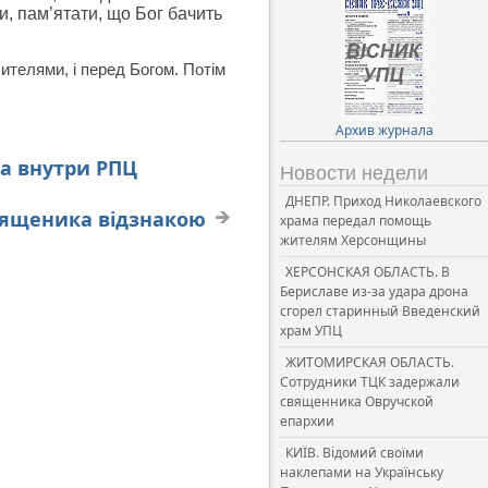
и, пам’ятати, що Бог бачить
ителями, і перед Богом. Потім
Архив журнала
а внутри РПЦ
Новости недели
ДНЕПР. Приход Николаевского
священика відзнакою
храма передал помощь
жителям Херсонщины
ХЕРСОНСКАЯ ОБЛАСТЬ. В
Бериславе из-за удара дрона
сгорел старинный Введенский
храм УПЦ
ЖИТОМИРСКАЯ ОБЛАСТЬ.
Сотрудники ТЦК задержали
священника Овручской
епархии
КИЇВ. Відомий своїми
наклепами на Українську