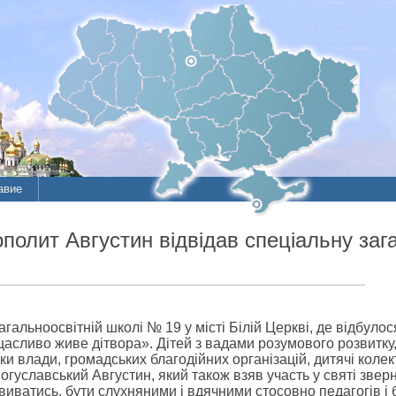
авие
олит Августин відвідав спеціальну заг
загальноосвітній школі № 19 у місті Білій Церкві, де відбуло
асливо живе дітвора». Дітей з вадами розумового розвитку
и влади, громадських благодійних організацій, дитячі колект
огуславський Августин, який також взяв участь у святі звер
виватись, бути слухняними і вдячними стосовно педагогів і 