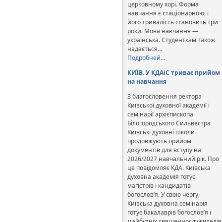
церковному хорі. Форма
навчання є стаціонарною, і
його тривалість становить три
роки. Мова навчання —
українська. Студенткам також
надається…
Подробней…
КИЇВ. У КДАіС триває прийом
на навчання
З благословення ректора
Київської духовної академії і
семінарії архієпископа
Білогородського Сильвестра
Київські духовні школи
продовжують прийом
документів для вступу на
2026/2027 навчальний рік. Про
це повідомляє КДА. Київська
духовна академія готує
магістрів і кандидатів
богослов’я. У свою чергу,
Київська духовна семінарія
готує бакалаврів богослов’я і
майбутніх священнослужителів