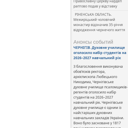
Православну Церкву нардеп
раптово подав у відставку
РІНЕНСЬКА ОБЛАСТЬ.
Межиріцький чоловічий
монастир відзначив 35-річчя
відродження чернечого життя
Анонсы событий
ЧЕРНІГІВ. Духовне училище
оголосило набір студентів на
2026–2027 навчальний рік
З благословення виконувача
обов’язків ректора,
архієпископа Любецького
Никодима, Чернігівське
духовне училище псаломщиків-
регентів оголосило набір
студентів на 2026–2027
навчальний рік. Чернігівське
духовне училище є одним із
найстаріших духовних
навчальних закладів України.
Воно було засноване у 1817