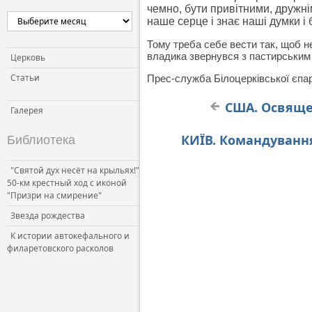
чемно, бути привітними, дружні
наше серце і знає наші думки і
Тому треба себе вести так, щоб н
владика звернувся з пастирським с
Церковь
Статьи
Прес-служба Білоцерківської єпар
США. Освяще
Галерея
КИЇВ. Командування
Библиотека
"Святой дух несёт на крыльях!"
50-км крестный ход с иконой
"Призри на смирение"
Звезда рождества
К истории автокефального и
филаретовского расколов