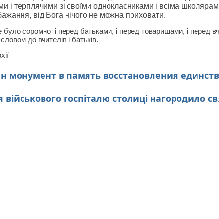
ми і терплячими зі своїми однокласниками і всіма школярам
 бажання, від Бога нічого не можна приховати.
е було соромно і перед батьками, і перед товаришами, і перед вч
ловом до вчителів і батьків.
хії
н монумент в память восстановления единств
 військового госпіталю столиці нагородило 