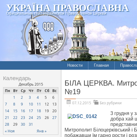
УКРАЇНА ПРАВОСЛАВНА
Официальный сайт Украинской Православной Церкви
Новости
Главная
Правосл
Календарь
БІЛА ЦЕРКВА. Митроп
Декабрь 2015
№19
Пн
Вт
Ср
Чт
Пт
Сб
Вс
1
2
3
4
5
6
07.12.2015
Без рубрики
7
8
9
10
11
12
13
14
15
16
17
18
19
20
3 грудня у 
21
22
23
24
25
26
27
добра хай щ
28
29
30
31
представник
Митрополит Білоцерківський і Б
« Ноя
Янв »
побажавши їм гарно рости і роз