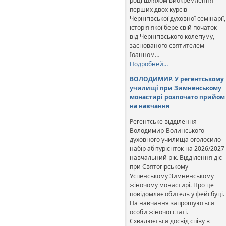
році шляхом виокремлення
перших двох курсів
Чернігівської духовної семінарії,
історія якої бере свій початок
від Чернігівського колегіуму,
заснованого святителем
Іоанном…
Подробней…
ВОЛОДИМИР. У регентському
училищі при Зимненському
монастирі розпочато прийом
на навчання
Регентське відділення
Володимир-Волинського
духовного училища оголосило
набір абітурієнток на 2026/2027
навчальний рік. Відділення діє
при Святогірському
Успенському Зимненському
жіночому монастирі. Про це
повідомляє обитель у фейсбуці.
На навчання запрошуються
особи жіночої статі.
Схвалюється досвід співу в