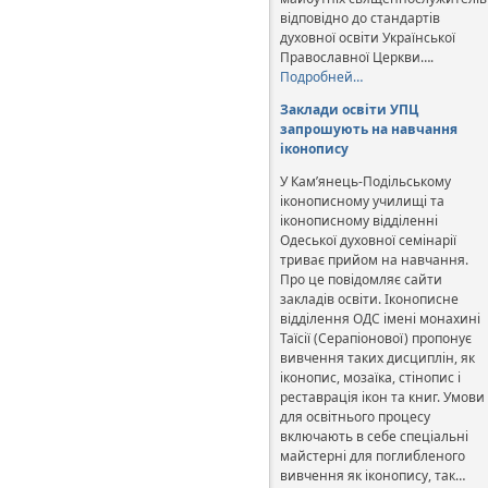
відповідно до стандартів
духовної освіти Української
Православної Церкви….
Подробней…
Заклади освіти УПЦ
запрошують на навчання
іконопису
У Кам’янець-Подільському
іконописному училищі та
іконописному відділенні
Одеської духовної семінарії
триває прийом на навчання.
Про це повідомляє сайти
закладів освіти. Іконописне
відділення ОДС імені монахині
Таїсії (Серапіонової) пропонує
вивчення таких дисциплін, як
іконопис, мозаїка, стінопис і
реставрація ікон та книг. Умови
для освітнього процесу
включають в себе спеціальні
майстерні для поглибленого
вивчення як іконопису, так…