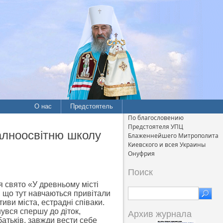
О нас
Предстоятель
По благословению
Предстоятеля УПЦ
алноосвітню школу
Блаженнейшего Митрополита
Киевского и всея Украины
Онуфрия
Поиск
ся свято «У древньому місті
, що тут навчаються привітали
иви міста, естрадні співаки.
нувся спершу до діток,
Архив журнала
батьків, завжди вести себе