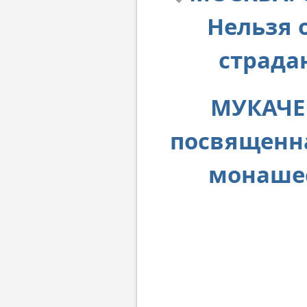
Нельзя 
страда
МУКАЧЕВ
посвященна
монашес