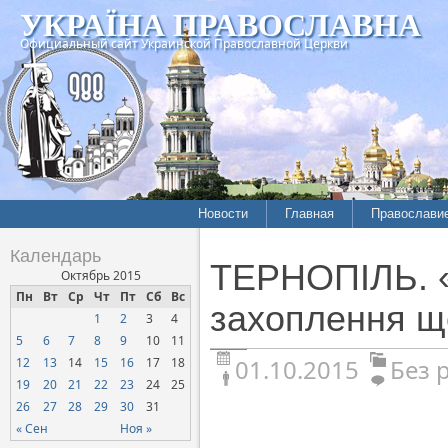
УКРАЇНА ПРАВОСЛАВНА
Официальный сайт Украинской Православной Церкви
Новости
Главная
Православи
Календарь
ТЕРНОПІЛЬ. «
Октябрь 2015
Пн
Вт
Ср
Чт
Пт
Сб
Вс
захоплення щ
1
2
3
4
5
6
7
8
9
10
11
01.10.2015
Без 
12
13
14
15
16
17
18
19
20
21
22
23
24
25
26
27
28
29
30
31
« Сен
Ноя »