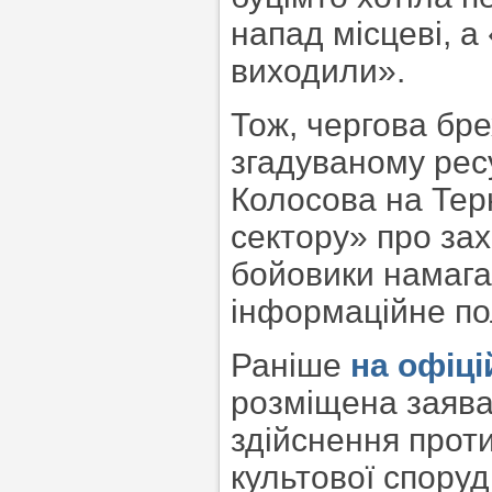
напад місцеві, а
виходили».
Тож, чергова бр
згадуваному ресу
Колосова на Тер
сектору» про зах
бойовики намага
інформаційне по
Раніше
на офіці
розміщена заява
здійснення прот
культової споруд