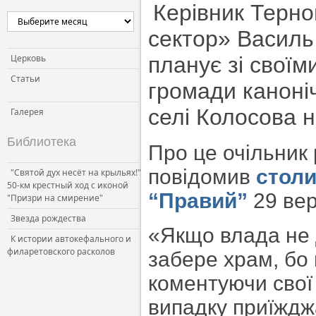
Керівник Терно
сектор» Василь
Церковь
планує зі своїм
Статьи
громади каноні
селі Колосова 
Галерея
Библиотека
Про це очільник
повідомив
стол
"Святой дух несёт на крыльях!"
50-км крестный ход с иконой
“Правий”
29 ве
"Призри на смирение"
Звезда рождества
«Якщо влада не 
К истории автокефального и
филаретовского расколов
забере храм, бо 
коментуючи свої
випадку приїждж