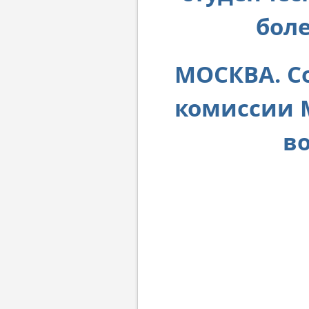
боле
МОСКВА. Со
комиссии 
в