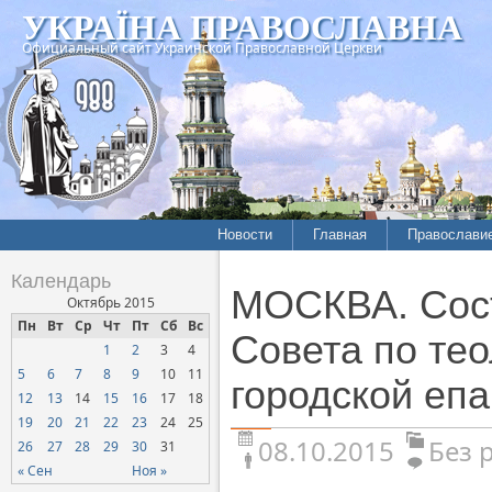
УКРАЇНА ПРАВОСЛАВНА
Официальный сайт Украинской Православной Церкви
Новости
Главная
Православи
Календарь
МОСКВА. Сост
Октябрь 2015
Пн
Вт
Ср
Чт
Пт
Сб
Вс
Совета по те
1
2
3
4
5
6
7
8
9
10
11
городской еп
12
13
14
15
16
17
18
19
20
21
22
23
24
25
08.10.2015
Без 
26
27
28
29
30
31
« Сен
Ноя »