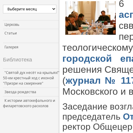
6
ас
св
Церковь
Статьи
пе
теологичес
Галерея
городской еп
Библиотека
решения Священ
"Святой дух несёт на крыльях!"
(
журнал № 11
50-км крестный ход с иконой
"Призри на смирение"
Московского и 
Звезда рождества
К истории автокефального и
Заседание возгл
филаретовского расколов
председатель
О
ректор Общецер