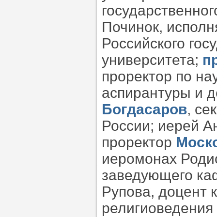
государственног
Починок, испол
Российского гос
университета;
п
проректор по н
аспирантуры и 
Богдасаров
, се
России; иерей А
проректор
Моск
иеромонах Родио
заведующего ка
Рупова, доцент
религиоведения 