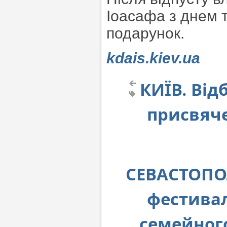
Іоасафа з днем 
подарунок.
kdais.kiev.ua
КИЇВ. Від
присвяче
СЕВАСТОПОЛ
фестивал
семейног