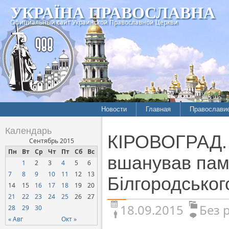
УКРАЇНА ПРАВОСЛАВНА
Официальный сайт Украинской Православной Церкви
Новости
Главная
Православи
Календарь
КІРОВОГРАД. 
Сентябрь 2015
Пн
Вт
Ср
Чт
Пт
Сб
Вс
вшанував пам
1
2
3
4
5
6
7
8
9
10
11
12
13
Білгородськог
14
15
16
17
18
19
20
21
22
23
24
25
26
27
18.09.2015
Без 
28
29
30
« Авг
Окт »