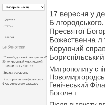
17 вересня у де
Церковь
Білгородського
Статьи
Пресвятої Бого
Галерея
Божественна літ
Керуючий справ
Библиотека
Бориспільський 
"Святой дух несёт на крыльях!"
50-км крестный ход с иконой
"Призри на смирение"
Митрополиту спі
Звезда рождества
Новомиргородськ
К истории автокефального и
Генічеський Філа
филаретовского расколов
Боголеп.
Після відпусту в