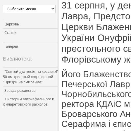
31 серпня, у де
Церковь и власть
Лавра, Предсто
Церковь и общество
Церковь и СМИ
Церковь
Церкви Блаженн
Статьи
України Онуфрій
престольного с
Галерея
Флорівському ж
Библиотека
"Святой дух несёт на крыльях!"
Його Блаженство,
50-км крестный ход с иконой
Печерської Лавр
"Призри на смирение"
Звезда рождества
Чорнобильського
К истории автокефального и
ректора КДАіС м
филаретовского расколов
Броварського Ант
Серафима і єпис