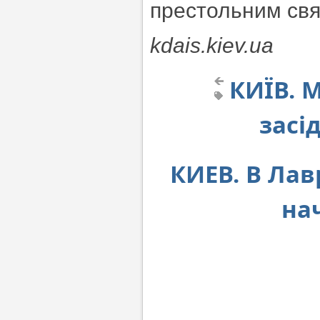
престольним свя
kdais.kiev.ua
КИЇВ. 
засі
КИЕВ. В Ла
на