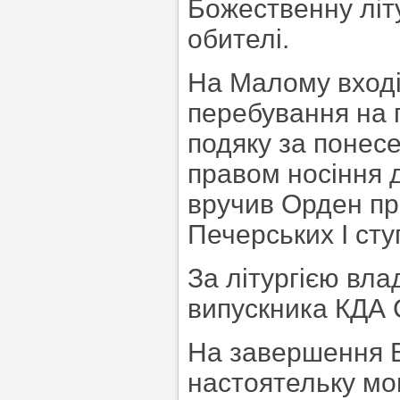
Божественну літ
обителі.
На Малому вході
перебування на 
подяку за понес
правом носіння д
вручив Орден пр
Печерських I сту
За літургією вл
випускника КДА 
На завершення 
настоятельку мон