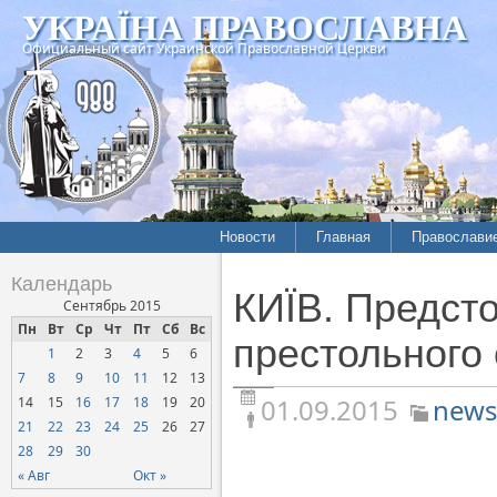
УКРАЇНА ПРАВОСЛАВНА
Официальный сайт Украинской Православной Церкви
Новости
Главная
Православи
Летопись епархий
Богословие
Календарь
КИЇВ. Предст
Межконфессиональные
История
Сентябрь 2015
отношения
Пн
Вт
Ср
Чт
Пт
Сб
Вс
Митрополит
престольного 
1
2
3
4
5
6
Нарушения прав
Хроники
верующих
7
8
9
10
11
12
13
01.09.2015
news
14
15
16
17
18
19
20
Официальная хроника
21
22
23
24
25
26
27
Расколы, ереси, секты
28
29
30
СОЦИАЛЬНОЕ
« Авг
Окт »
СЛУЖЕНИЕ