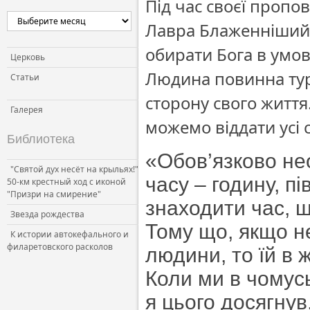
Під час своєї пропов
Лавра Блаженніший 
обирати Бога в умов
Церковь
Людина повинна тур
Статьи
сторону свого життя
Галерея
можемо віддати усі с
Библиотека
«Обов’язково нео
"Святой дух несёт на крыльях!"
часу – годину, п
50-км крестный ход с иконой
"Призри на смирение"
знаходити час, 
Звезда рождества
Тому що, якщо н
К истории автокефального и
филаретовского расколов
людини, то їй в 
Коли ми в чомусь
я цього досягнув