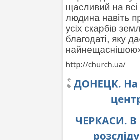
щасливий на всі 
людина навіть п
усіх скарбів зем
благодаті, яку да
найнещаснішою»
http://church.ua/
ДОНЕЦК. На
цент
ЧЕРКАСИ. В 
розслід