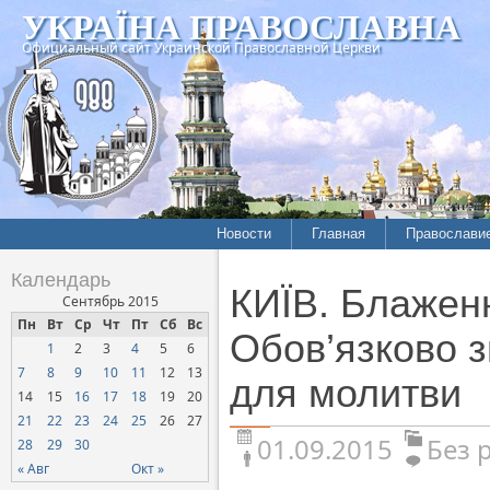
УКРАЇНА ПРАВОСЛАВНА
Официальный сайт Украинской Православной Церкви
Новости
Главная
Православи
Календарь
КИЇВ. Блажен
Сентябрь 2015
Пн
Вт
Ср
Чт
Пт
Сб
Вс
Обов’язково з
1
2
3
4
5
6
7
8
9
10
11
12
13
для молитви
14
15
16
17
18
19
20
21
22
23
24
25
26
27
01.09.2015
Без 
28
29
30
« Авг
Окт »