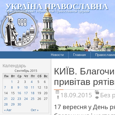
УКРАЇНА ПРАВОСЛАВНА
Официальный сайт Украинской Православной Церкви
Новости
Главная
Православи
Календарь
КИЇВ. Благочи
Сентябрь 2015
Пн
Вт
Ср
Чт
Пт
Сб
Вс
привітав ряті
1
2
3
4
5
6
7
8
9
10
11
12
13
18.09.2015
Без 
14
15
16
17
18
19
20
21
22
23
24
25
26
27
28
29
30
17 вересня у День р
« Авг
Окт »