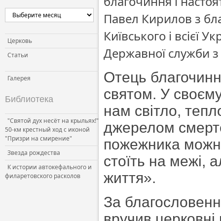
благочиння і насто
Павел Кирилов з б
Київського і всієї У
Церковь
Державної служби з 
Статьи
Отець благочинн
Галерея
святом. У своєм
Библиотека
нам світло, тепл
"Святой дух несёт на крыльях!"
джерелом смерте
50-км крестный ход с иконой
"Призри на смирение"
пожежника можна
Звезда рождества
стоїть на межі, 
К истории автокефального и
життя».
филаретовского расколов
За благословенн
вручив церковні