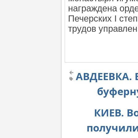
награждена орд
Печерских I сте
трудов управлен
АВДЕЕВКА. 
буферн
КИЕВ. В
получили