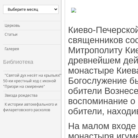
Церковь
Киево-Печерской
Статьи
священников со
Митрополиту Ки
Галерея
древнейшем де
Библиотека
монастыре Киева
"Святой дух несёт на крыльях!"
Богослужение б
50-км крестный ход с иконой
"Призри на смирение"
обители Вознесе
Звезда рождества
воспоминание о
К истории автокефального и
обители, находи
филаретовского расколов
На малом входе
монастыря игум