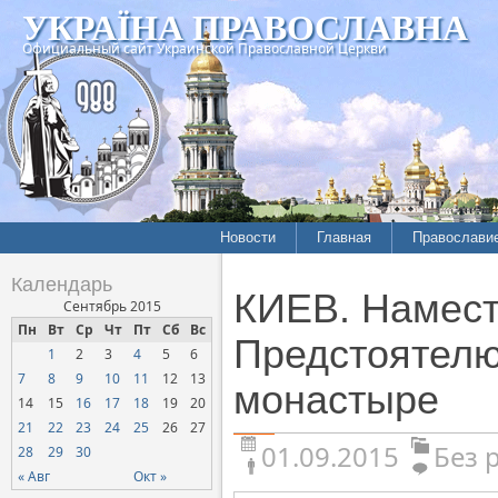
УКРАЇНА ПРАВОСЛАВНА
Официальный сайт Украинской Православной Церкви
Новости
Главная
Православи
Календарь
КИЕВ. Намест
Сентябрь 2015
Пн
Вт
Ср
Чт
Пт
Сб
Вс
Предстоятелю
1
2
3
4
5
6
7
8
9
10
11
12
13
монастыре
14
15
16
17
18
19
20
21
22
23
24
25
26
27
01.09.2015
Без 
28
29
30
« Авг
Окт »