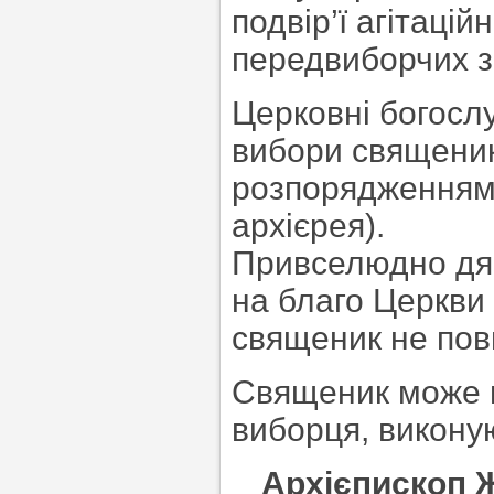
подвір’ї агітацій
передвиборчих з
Церковні богосл
вибори священик
розпорядженням 
архієрея).
Привселюдно дяк
на благо Церкви
священик не пови
Священик може п
виборця, викону
Архієпископ 