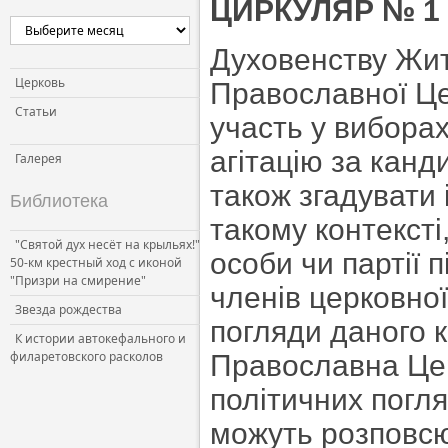
ЦИРКУЛЯР № 1
Духовенству Жит
Церковь
Православної Це
Статьи
участь у виборах
агітацію за канд
Галерея
також згадувати 
Библиотека
такому контексті
"Святой дух несёт на крыльях!"
особи чи партії 
50-км крестный ход с иконой
"Призри на смирение"
членів церковної
Звезда рождества
погляди даного к
К истории автокефального и
филаретовского расколов
Православна Цер
політичних погл
можуть розповсю