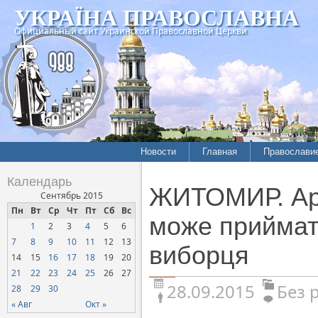
УКРАЇНА ПРАВОСЛАВНА
Официальный сайт Украинской Православной Церкви
Новости
Главная
Православи
Календарь
ЖИТОМИР. Арх
Сентябрь 2015
Пн
Вт
Ср
Чт
Пт
Сб
Вс
може приймати
1
2
3
4
5
6
7
8
9
10
11
12
13
виборця
14
15
16
17
18
19
20
21
22
23
24
25
26
27
28.09.2015
Без 
28
29
30
« Авг
Окт »