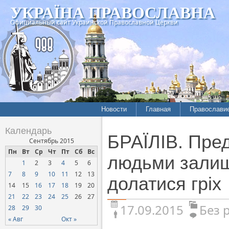
УКРАЇНА ПРАВОСЛАВНА
Официальный сайт Украинской Православной Церкви
Новости
Главная
Православи
Календарь
БРАЇЛІВ. Пре
Сентябрь 2015
Пн
Вт
Ср
Чт
Пт
Сб
Вс
людьми залиш
1
2
3
4
5
6
7
8
9
10
11
12
13
долатися гріх
14
15
16
17
18
19
20
21
22
23
24
25
26
27
17.09.2015
Без 
28
29
30
« Авг
Окт »