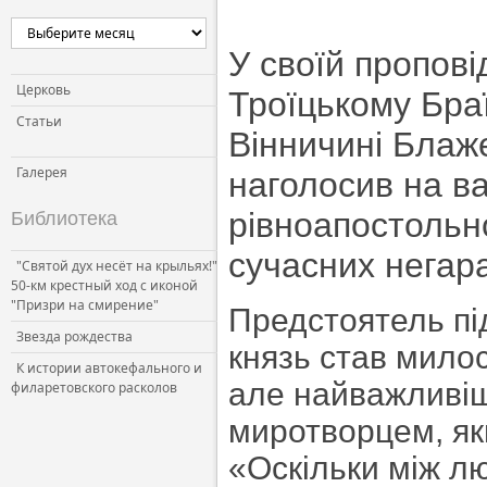
У своїй пропові
Церковь
Троїцькому Бра
Статьи
Вінничині Бла
Галерея
наголосив на в
рівноапостольн
Библиотека
сучасних негара
"Святой дух несёт на крыльях!"
50-км крестный ход с иконой
"Призри на смирение"
Предстоятель пі
Звезда рождества
князь став милост
К истории автокефального и
але найважливіш
филаретовского расколов
миротворцем, як
«Оскільки між лю