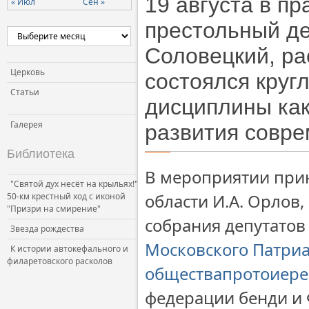
19 августа в п
« Июл
Сен »
Церковь и власть
престольный д
Церковь и общество
Соловецкий, ра
Церковь и СМИ
Церковь
состоялся круг
Статьи
дисциплины как
Галерея
развития совре
Библиотека
В мероприятии прин
"Святой дух несёт на крыльях!"
области И.А. Орлов,
50-км крестный ход с иконой
"Призри на смирение"
собрания депутатов
Звезда рождества
Московского Патри
К истории автокефального и
филаретовского расколов
общества
протоиере
федерации бенди и 